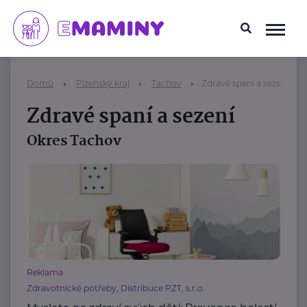
Domů
Plzeňský kraj
Tachov
Zdravé spaní a sezení
Zdravé spaní a sezení
Okres Tachov
Reklama
Zdravotnické potřeby, Distribuce PZT, s.r.o.