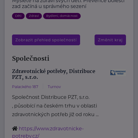
Myslete na zdraví svých dětí: Prevence bolestí
zad začíná u správného sezení
Děti
Zdraví
Bydlení, domácnost
Zobrazit přehled společností
Změnit kraj
Společnosti
Zdravotnické potřeby, Distribuce
PZT, s.r.o.
Palackého 187
Turnov
Společnost Distribuce PZT, s.r.o.
, působící na českém trhu v oblasti
zdravotnických potřeb již od roku ...
https://www.zdravotnicke-
potreby.cz/