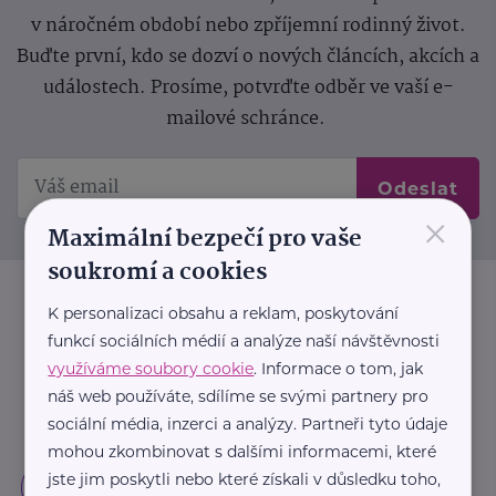
v náročném období nebo zpříjemní rodinný život.
Buďte první, kdo se dozví o nových článcích, akcích a
událostech. Prosíme, potvrďte odběr ve vaší e-
mailové schránce.
Odeslat
×
Maximální bezpečí pro vaše
soukromí a cookies
K personalizaci obsahu a reklam, poskytování
funkcí sociálních médií a analýze naší návštěvnosti
využíváme soubory cookie
. Informace o tom, jak
náš web používáte, sdílíme se svými partnery pro
sociální média, inzerci a analýzy. Partneři tyto údaje
mohou zkombinovat s dalšími informacemi, které
jste jim poskytli nebo které získali v důsledku toho,