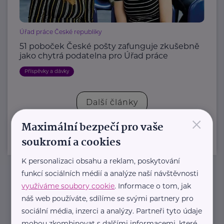
Úřad práce České republiky
51 poboček České pošty zafunguje zkušebně
jako chytrá podatelna pro Úřad práce
Příspěvky a dávky
Další články
×
Maximální bezpečí pro vaše
soukromí a cookies
K personalizaci obsahu a reklam, poskytování
funkcí sociálních médií a analýze naší návštěvnosti
Newsletter
využíváme soubory cookie
. Informace o tom, jak
náš web používáte, sdílíme se svými partnery pro
sociální média, inzerci a analýzy. Partneři tyto údaje
Pravidelný přísun novinek, inspirace na každý den,
mohou zkombinovat s dalšími informacemi, které