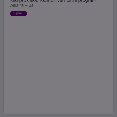
Klid pro celou rodinu? Věrnostní program
Allianz Plus
Pojištění