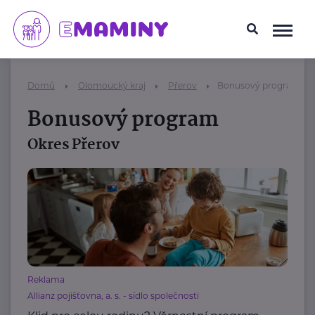
Domů
Olomoucký kraj
Přerov
Bonusový program
Bonusový program
Okres Přerov
Reklama
Allianz pojišťovna, a. s. - sídlo společnosti