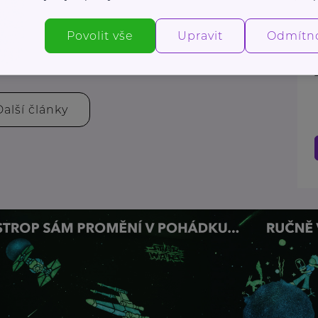
ujte do budoucnosti: Proč je investiční
í pojištění dobrý nápad
Povolit vše
Upravit
Odmítn
Pojištění
Další články