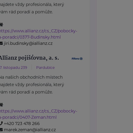
najdete vždy profesionála, který
vám rád poradí a pomůže.
https://www.allianz.cz/cs_CZ/pobocky-
a-poradci/0377-Budinsky.html
jiri.budinsky@iallianz.cz
Allianz pojišťovna, a. s.
17. listopadu 239
Pardubice
Na našich obchodních místech
najdete vždy profesionála, který
vám rád poradí a pomůže.
https://www.allianz.cz/cs_CZ/pobocky-
a-poradci/0407-Zeman.html
+420 723 478 266
marek.zeman@iallianz.cz