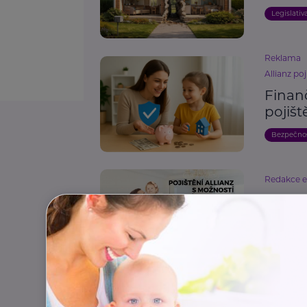
Legislativ
Reklama
Allianz poj
Finanč
pojišt
Bezpečno
Redakce 
Pojišt
pouka
Pojištění
Reklama
Allianz poj