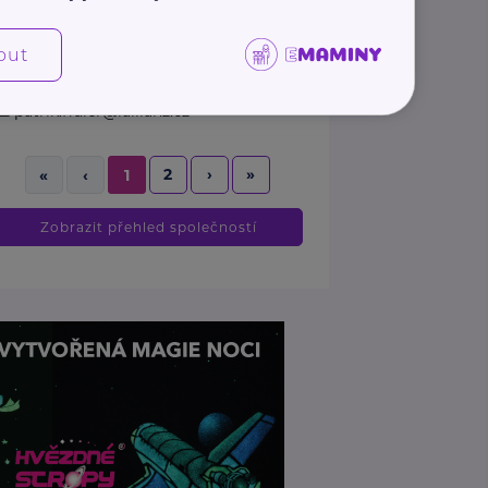
https://www.allianz.cz/cs_CZ/pobocky-
out
a-poradci/0850-Fidler.html
+420 739 315 247
patrik.fidler@iallianz.cz
2
›
»
«
‹
1
Zobrazit přehled společností