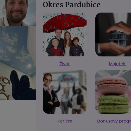
Okres Pardubice
Život
Majetek
Kariéra
Bonusový prog