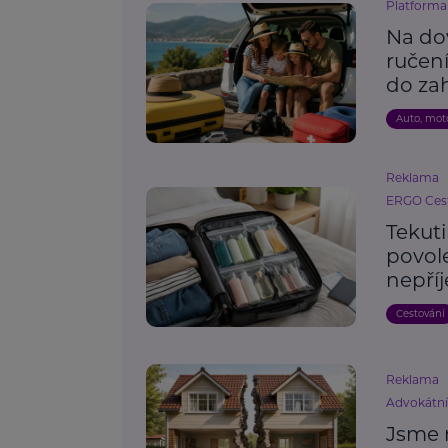
Platforma 
Na do
ručení
do zah
Auto, mot
Reklama
ERGO Cest
Tekut
povole
nepří
Cestování
Reklama
Advokátn
Jsme 