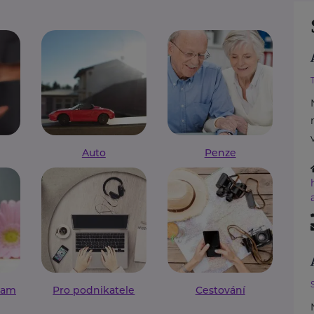
Auto
Penze
ram
Pro podnikatele
Cestování