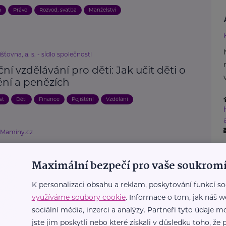
a
Právo
Rozvod, svatba
Manželství
išťovna, a. s. - sídlo společnosti
ní vzdělávání pro děti: Jak učit děti o
ění a penězích
st
Děti
Finance
Pojištění
Vzdělání
eMaminy.cz
ění od Allianz s možností vyhrát
zy na Alza.cz
Maximální bezpečí pro vaše soukromí
Soutěž
K personalizaci obsahu a reklam, poskytování funkcí so
využíváme soubory cookie
. Informace o tom, jak náš w
sociální média, inzerci a analýzy. Partneři tyto údaje
išťovna, a. s. - sídlo společnosti
jste jim poskytli nebo které získali v důsledku toho, že p