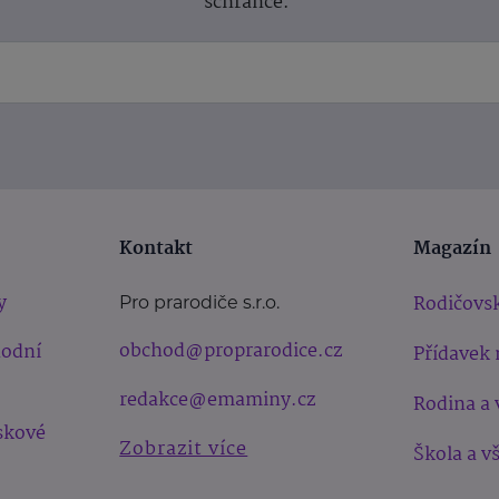
schránce.
Kontakt
Magazín
y
Rodičovsk
Pro prarodiče s.r.o.
obchod@proprarodice.cz
hodní
Přídavek 
redakce@emaminy.cz
Rodina a 
skové
Zobrazit více
Škola a v