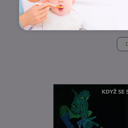
Invest
životn
Finance