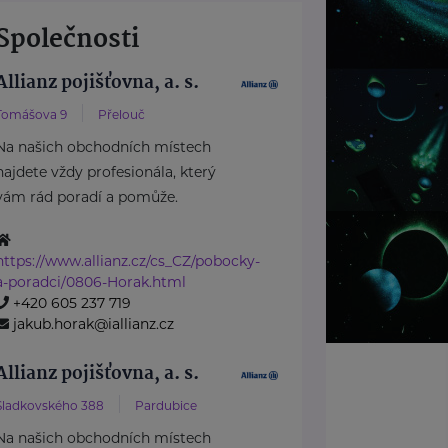
Společnosti
Allianz pojišťovna, a. s.
Tomášova 9
Přelouč
Na našich obchodních místech
najdete vždy profesionála, který
vám rád poradí a pomůže.
https://www.allianz.cz/cs_CZ/pobocky-
a-poradci/0806-Horak.html
+420 605 237 719
jakub.horak@iallianz.cz
Allianz pojišťovna, a. s.
Sladkovského 388
Pardubice
Na našich obchodních místech