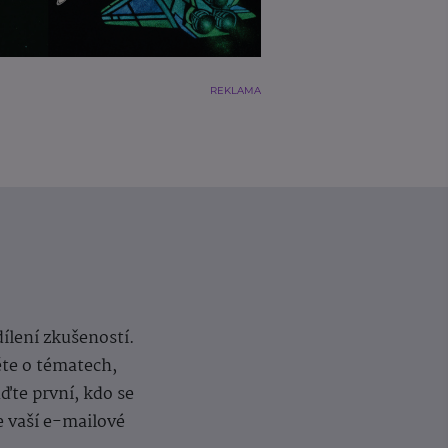
REKLAMA
dílení zkušeností.
ěte o tématech,
te první, kdo se
e vaší e-mailové