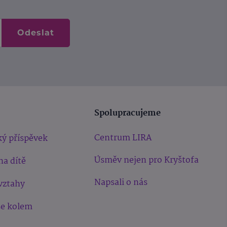
Odeslat
Spolupracujeme
Centrum LIRA
ý příspěvek
Úsměv nejen pro Kryštofa
na dítě
Napsali o nás
vztahy
še kolem