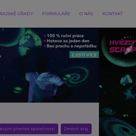
RAJSKÉ ÚŘADY
FORMULÁŘE
O NÁS
KONTAKT
brazit přehled společností
Změnit kraj