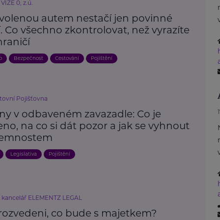
VIZE 0, z.ú.
volenou autem nestačí jen povinné
. Co všechno zkontrolovat, než vyrazíte
raničí
o
Bezpečnost
Cestování
Pojištění
ovní Pojišťovna
iny v odbaveném zavazadle: Co je
no, na co si dát pozor a jak se vyhnout
jemnostem
Legislativa
Pojištění
í kancelář ELEMENTZ LEGAL
rozvedeni, co bude s majetkem?