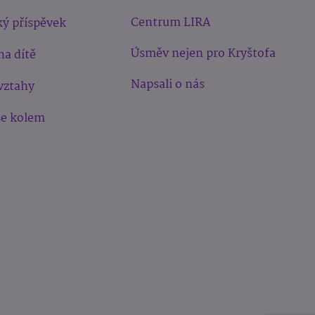
Centrum LIRA
ý příspěvek
Úsměv nejen pro Kryštofa
na dítě
Napsali o nás
vztahy
še kolem