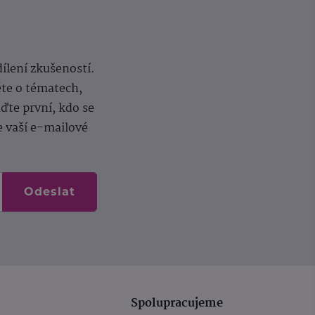
dílení zkušeností.
ěte o tématech,
te první, kdo se
e vaší e-mailové
Odeslat
Spolupracujeme