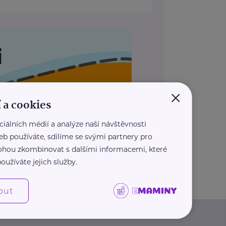
×
 a cookies
ciálních médií a analýze naší návštěvnosti
eb používáte, sdílíme se svými partnery pro
 mohou zkombinovat s dalšími informacemi, které
REKLAMA
oužíváte jejich služby.
out