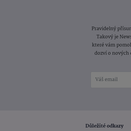
Pravidelný přísun
Takový je News
které vám pomoh
dozví o nových 
Důležité odkazy