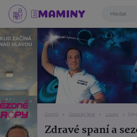
Domů
Ústecký kraj
Louny
Zdra
Zdravé spaní a sez