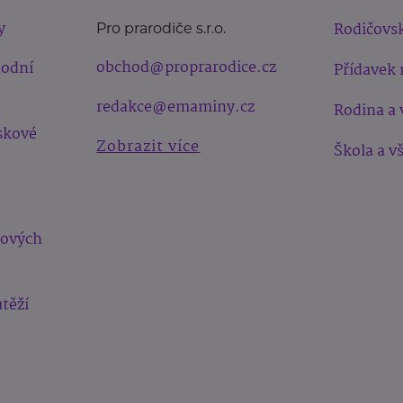
y
Rodičovsk
Pro prarodiče s.r.o.
obchod@proprarodice.cz
hodní
Přídavek 
redakce@emaminy.cz
Rodina a 
skové
Zobrazit více
Škola a v
bových
těží