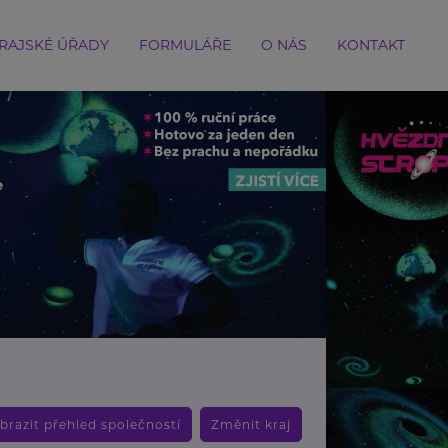
RAJSKÉ ÚŘADY
FORMULÁŘE
O NÁS
KONTAKT
brazit přehled společností
Změnit kraj