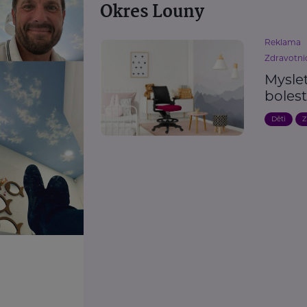
Okres Louny
Reklama
Zdravotnic
Myslet
bolest
Děti
Z