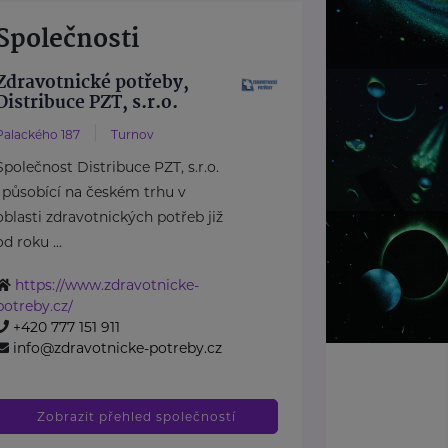
Společnosti
Zdravotnické potřeby,
Distribuce PZT, s.r.o.
Palackého 187
Turnov
Společnost Distribuce PZT, s.r.o.
, působící na českém trhu v
oblasti zdravotnických potřeb již
od roku ...
https://www.zdravotnicke-
potreby.cz/
+420 777 151 911
info@zdravotnicke-potreby.cz
Zobrazit přehled společností