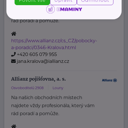
Povolit vše
Upravit
Odmítnout
Na našich obchodních místech
najdete vždy profesionála, který vám
rád poradí a pomůže.
https://www.allianz.cz/cs_CZ/pobocky-
a-poradci/0346-Kralova.html
+420 605 079 955
jana.kralova@iallianz.cz
Allianz pojišťovna, a. s.
Osvoboditelů 2908
Louny
Na našich obchodních místech
najdete vždy profesionála, který vám
rád poradí a pomůže.