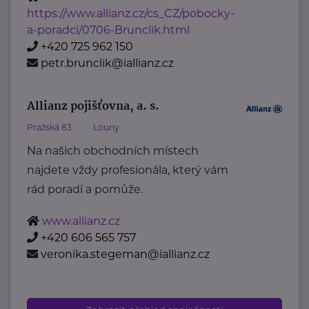
https://www.allianz.cz/cs_CZ/pobocky-
a-poradci/0706-Brunclik.html
+420 725 962 150
petr.brunclik@iallianz.cz
Allianz pojišťovna, a. s.
Pražská 83
Louny
Na našich obchodních místech
najdete vždy profesionála, který vám
rád poradí a pomůže.
www.allianz.cz
+420 606 565 757
veronika.stegeman@iallianz.cz