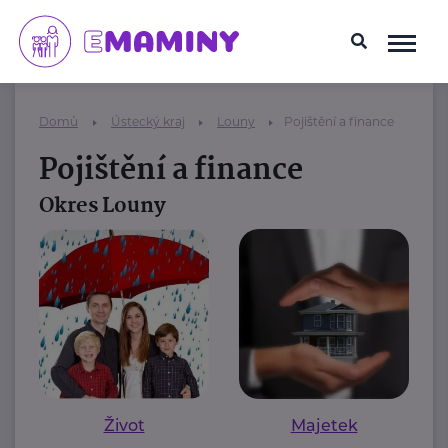
Domů
Ústecký kraj
Louny
Pojištění a finance
Pojištění a finance
Okres Louny
Život
Majetek