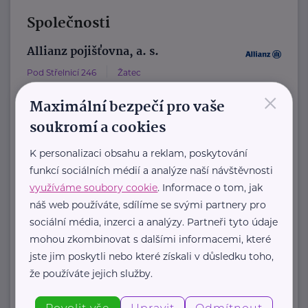
Společnosti
Allianz pojišťovna, a. s.
Pod Střelnicí 246
Žatec
×
Na našich obchodních místech
Maximální bezpečí pro vaše
najdete vždy profesionála, který vám
soukromí a cookies
rád poradí a pomůže.
K personalizaci obsahu a reklam, poskytování
funkcí sociálních médií a analýze naší návštěvnosti
https://www.allianz.cz/cs_CZ/pobocky-
využíváme soubory cookie
. Informace o tom, jak
a-poradci/0161-Boubin.html
náš web používáte, sdílíme se svými partnery pro
+420 602 444 777
sociální média, inzerci a analýzy. Partneři tyto údaje
pavel.boubin@iallianz.cz
mohou zkombinovat s dalšími informacemi, které
jste jim poskytli nebo které získali v důsledku toho,
Allianz pojišťovna, a. s.
že používáte jejich služby.
Mírová 533
Podbořany