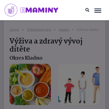
Domů
Středočeský kraj
Kladno
Výživa a zdravý vývoj 
Výživa a zdravý vývoj
dítěte
Okres Kladno