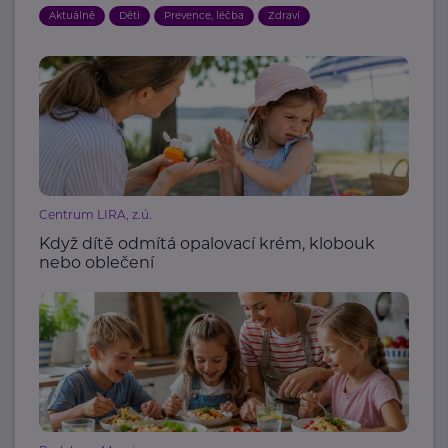
Aktuálně
Děti
Prevence, léčba
Zdraví
Centrum LIRA, z.ú.
Když dítě odmítá opalovací krém, klobouk
nebo oblečení