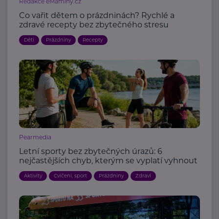
Redakce eMaminy.cz
Co vařit dětem o prázdninách? Rychlé a
zdravé recepty bez zbytečného stresu
Děti
Prázdniny
Recepty
Pearmedia
Letní sporty bez zbytečných úrazů: 6
nejčastějších chyb, kterým se vyplatí vyhnout
Aktivity
Cvičení, sport
Prázdniny
Zdraví