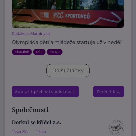
Redakce eMaminy.cz
Olympiáda dětí a mládeže startuje už v neděli
Aktuálně
Děti
Pohyb
Další články
Zobrazit přehled společností
Změnit kraj
Společnosti
Dotkni se křídel z.s.
Jívka 216
Jívka