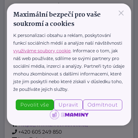
zdravotnické pomůcky a hygienická
×
Maximální bezpečí pro vaše
řešení s dlouholetou tradicí.
soukromí a cookies
Zaměřuje ...
K personalizaci obsahu a reklam, poskytování
https://hartmanndirect.com/cs-cz
funkcí sociálních médií a analýze naší návštěvnosti
+420 800 100 150
využíváme soubory cookie
. Informace o tom, jak
info@hartmanndirect.cz
náš web používáte, sdílíme se svými partnery pro
sociální média, inzerci a analýzy. Partneři tyto údaje
Jana Kalenská, Život ve světě
mohou zkombinovat s dalšími informacemi, které
Horská 439
Hořejší Vrchlabí
jste jim poskytli nebo které získali v důsledku toho,
že používáte jejich služby.
“S angličtinou životem bez limitů”
Jmenuji se Jana a jsem celým svým
Povolit vše
Upravit
Odmítnout
srdcem máma dvou ...
https://www.zivotvesvete.cz/
+420 605 249 850