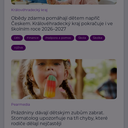
Královéhradecký kraj
Obědy zdarma pomáhají dětem napříč
Českem. Královéhradecký kraj pokračuje i ve
školním roce 2026–2027
Děti
Finance
Podpora a pomoc
Škola
Školka
Výživa
Pearmedia
Prázdniny dávají dětským zubům zabrat.
Stomatolog upozorňuje na tři chyby, které
rodiče dělají nejčastěji