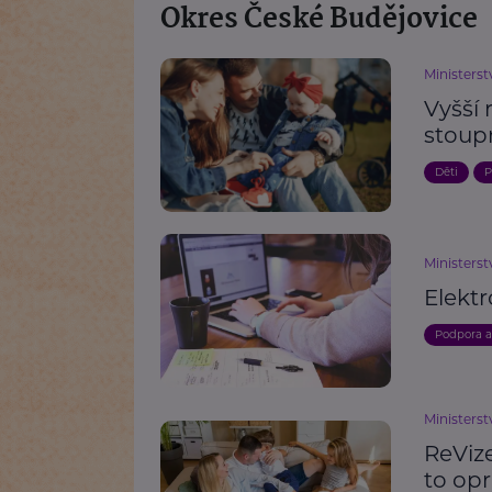
Okres České Budějovice
Ministerst
Vyšší 
stoup
Děti
P
Ministerst
Elekt
Podpora 
Ministerst
ReViz
to op