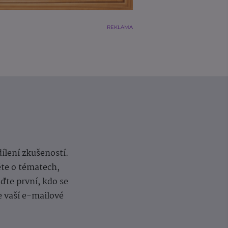
REKLAMA
dílení zkušeností.
ěte o tématech,
te první, kdo se
e vaší e-mailové