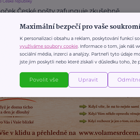
e České republiky
boček České pošty zafunguje zkušebně
chytrá podatelna pro Úřad práce
Maximální bezpečí pro vaše soukromí
 a dávky
K personalizaci obsahu a reklam, poskytování funkcí so
využíváme soubory cookie
. Informace o tom, jak náš w
Další články
sociální média, inzerci a analýzy. Partneři tyto údaje
jste jim poskytli nebo které získali v důsledku toho, že p
Povolit vše
Upravit
Odmítn