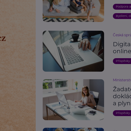
Podpora 
Bydlení, 
Česká spr
Digita
onlin
Příspěvky
Ministerst
Žadat
doklá
a plyn
Příspěvky