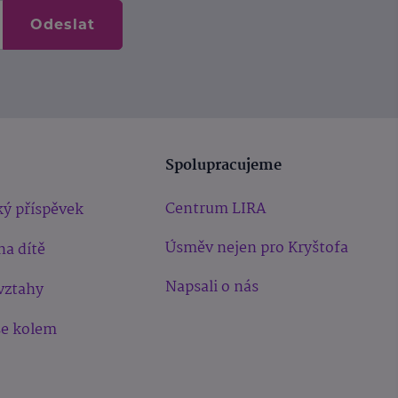
Odeslat
Spolupracujeme
Centrum LIRA
ý příspěvek
Úsměv nejen pro Kryštofa
na dítě
Napsali o nás
vztahy
še kolem