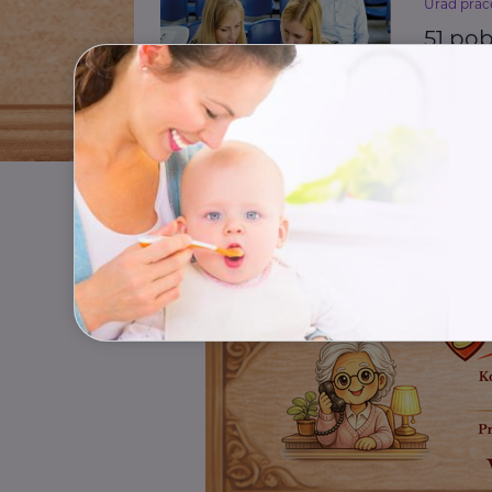
Úřad prác
51 po
jako 
Příspěvky