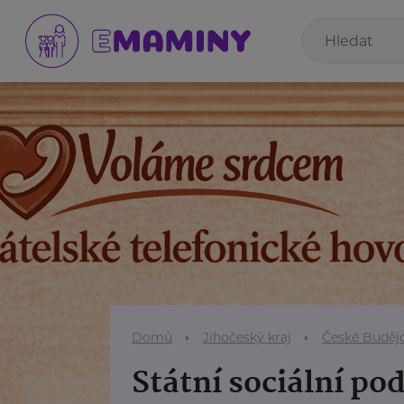
Domů
Jihočeský kraj
České Buděj
Státní sociální po