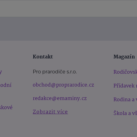
Kontakt
Magazín
y
Rodičovsk
Pro prarodiče s.r.o.
obchod@proprarodice.cz
hodní
Přídavek 
redakce@emaminy.cz
Rodina a 
skové
Zobrazit více
Škola a v