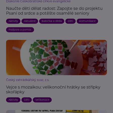
Diakonie Českobratrské církve evangelické
Naučte děti dělat radost: Zapojte se do projektu
Psaní od srdce a potěšte osamělé seniory
Aktivity
Aktuálně
Babička a děda
Děti
Komunikace
Podpora a pomoc
Český zahrádkářský svaz, z.s.
Vejce s mozaikou: velikonoční hrátky se střípky
skořápky
Aktivity
Děti
Velikonoce