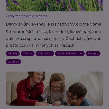
Český zahrádkářský svaz, z.s.
Dárky s vůní levandule si snadno vyrobíme doma
Středomořská kráska, levandule, lidově nazývaná
dulenka či špikrnát sice není v Čechách původní,
přesto voní na mnohých zahradách.
Aktivity
Zábava
Zajímavost
Bydlení, domácnost
Recepty
Zahrada