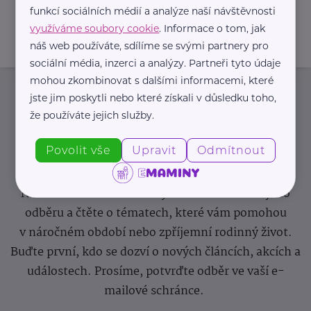
funkcí sociálních médií a analýze naší návštěvnosti
využíváme soubory cookie
. Informace o tom, jak
náš web používáte, sdílíme se svými partnery pro
sociální média, inzerci a analýzy. Partneři tyto údaje
mohou zkombinovat s dalšími informacemi, které
jste jim poskytli nebo které získali v důsledku toho,
Newsletter
že používáte jejich služby.
Povolit vše
Upravit
Odmítnout
Pravidelný přísun novinek, inspirace na každý den,
podpora pro rodiče i sdílení zkušeností. Takový je
Newsletter webu eMaminy.cz. Přihlaste se k jeho
odběru a čtěte o tématech, které vám pomohou
v náročném období nebo zpříjemní rodinný život.
Buďte první, kdo se dozví o nových článcích, akcích a
událostech. Prosíme, potvrďte odběr ve vaší e-
mailové schránce.