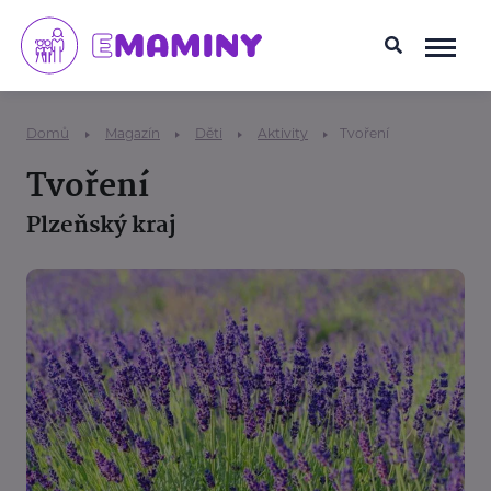
Domů
Magazín
Děti
Aktivity
Tvoření
Tvoření
Plzeňský kraj