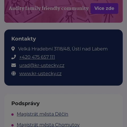
Audity family friendly community
Více zde
Kontakty
Velká Hradební 3118/48, Ústí nad Labem
+420 475 657 111
urad@kr-ustecky.cz
www.kr-ustecky.cz
Podsprávy
Magistrát města Děčín
Magistrát města Chomutov