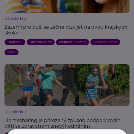
Ústecký kraj
Zázemí pro duši se začne rozvíjet na dvou krajských
školách
Dospívání
Duševní zdraví
Podpora a pomoc
Prevence, léčba
Škola
Ústecký kraj
Homesharing je přirozený způsob podpory rodin
dětí se zdravotním znevýhodněním