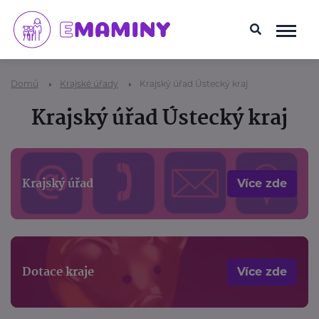
Domů
Krajské úřady
Krajský úřad Ústecký kraj
Krajský úřad Ústecký kraj
Krajský úřad
Více zde
Dotace kraje
Více zde