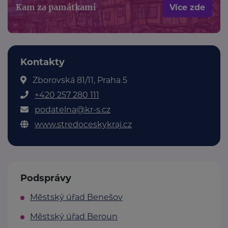
Kam za památkami
Více zde
Kontakty
Zborovská 81/11, Praha 5
+420 257 280 111
podatelna@kr-s.cz
www.stredoceskykraj.cz
Podsprávy
Městský úřad Benešov
Městský úřad Beroun