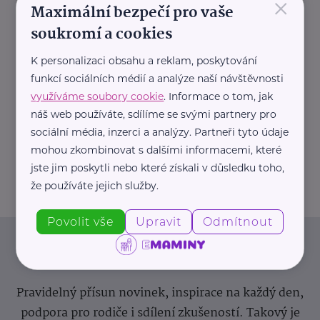
×
Maximální bezpečí pro vaše
soukromí a cookies
K personalizaci obsahu a reklam, poskytování
funkcí sociálních médií a analýze naší návštěvnosti
využíváme soubory cookie
. Informace o tom, jak
náš web používáte, sdílíme se svými partnery pro
sociální média, inzerci a analýzy. Partneři tyto údaje
mohou zkombinovat s dalšími informacemi, které
REKLAMA
jste jim poskytli nebo které získali v důsledku toho,
že používáte jejich služby.
Povolit vše
Upravit
Odmítnout
Newsletter
Pravidelný přísun novinek, inspirace na každý den,
podpora pro rodiče i sdílení zkušeností. Takový je