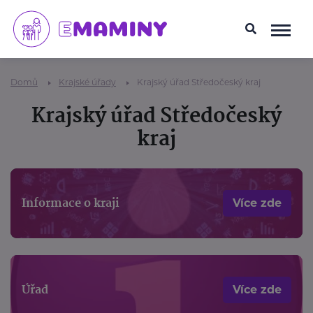
Domů
Krajské úřady
Krajský úřad Středočeský kraj
Krajský úřad Středočeský
kraj
Informace o kraji
Více zde
Úřad
Více zde