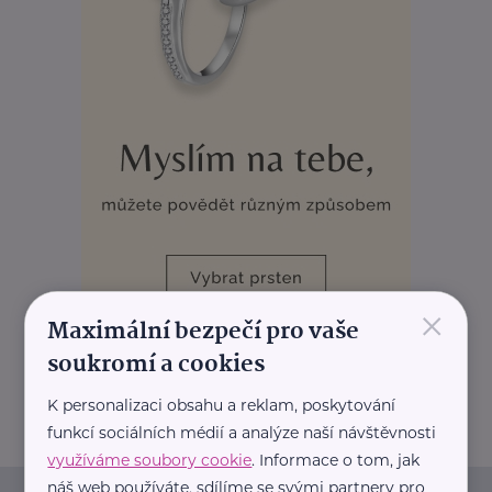
×
Maximální bezpečí pro vaše
soukromí a cookies
REKLAMA
K personalizaci obsahu a reklam, poskytování
funkcí sociálních médií a analýze naší návštěvnosti
využíváme soubory cookie
. Informace o tom, jak
náš web používáte, sdílíme se svými partnery pro