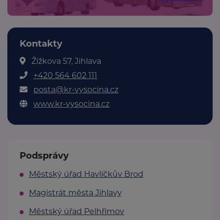
Kontakty
Žižkova 57, Jihlava
+420 564 602 111
posta@kr-vysocina.cz
www.kr-vysocina.cz
Podsprávy
Městský úřad Havlíčkův Brod
Magistrát města Jihlavy
Městský úřad Pelhřimov