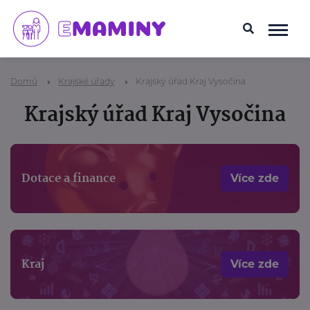
Domů
Krajské úřady
Krajský úřad Kraj Vysočina
Krajský úřad Kraj Vysočina
Dotace a finance
Více zde
Kraj
Více zde