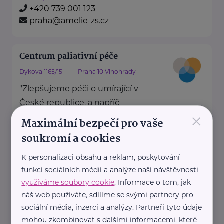
+420 739 001 123
praha@amelie-zs.cz
Centrum paliativní péče
Dykova 1165/15
Praha 10 Vinohrady
"Zlepšujeme péči o umírající v
České republice, a napříč
×
systémem zdravotní a sociální
Maximální bezpečí pro vaše
péče."
soukromí a cookies
Přinášíme data ...
K personalizaci obsahu a reklam, poskytování
https://paliativnicentrum.cz/
funkcí sociálních médií a analýze naší návštěvnosti
office@paliativnicentrum.cz
využíváme soubory cookie
. Informace o tom, jak
náš web používáte, sdílíme se svými partnery pro
sociální média, inzerci a analýzy. Partneři tyto údaje
Nadace Dobrý anděl
mohou zkombinovat s dalšími informacemi, které