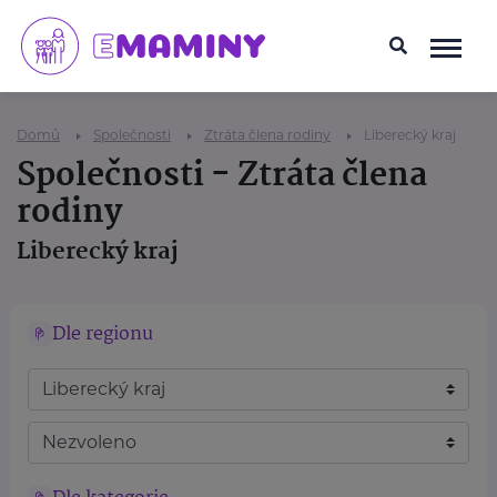
Domů
Společnosti
Ztráta člena rodiny
Liberecký kraj
Společnosti - Ztráta člena
rodiny
Liberecký kraj
Dle regionu