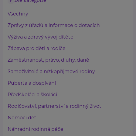
Dle kategorie
Všechny
Zprávy z úřadů a informace o dotacích
Výživa a zdravý vývoj dítěte
Zábava pro děti a rodiče
Zaměstnanost, právo, dluhy, daně
Samoživitelé a nízkopříjmové rodiny
Puberta a dospívání
Předškoláci a školáci
Rodičovství, partnerství a rodinný život
Nemoci dětí
Náhradní rodinná péče