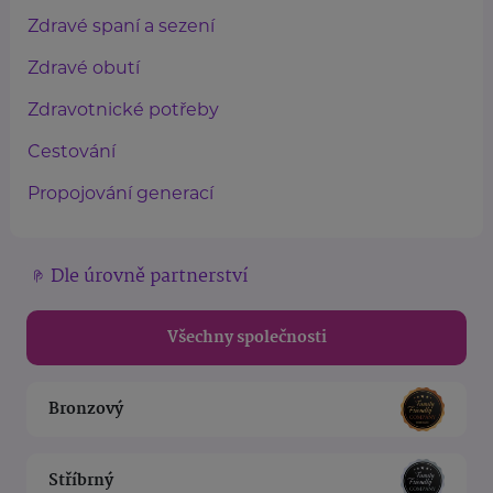
Zdravé spaní a sezení
Zdravé obutí
Zdravotnické potřeby
Cestování
Propojování generací
Dle úrovně partnerství
Všechny společnosti
Bronzový
Stříbrný