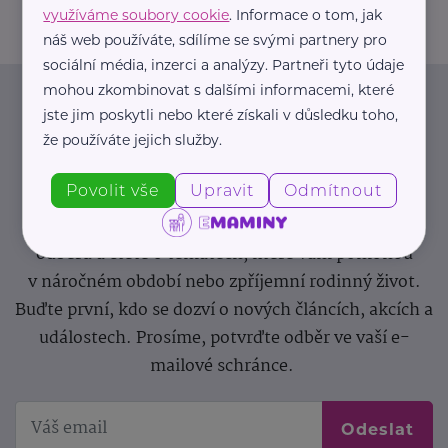
využíváme soubory cookie
. Informace o tom, jak
náš web používáte, sdílíme se svými partnery pro
sociální média, inzerci a analýzy. Partneři tyto údaje
mohou zkombinovat s dalšími informacemi, které
Newsletter
jste jim poskytli nebo které získali v důsledku toho,
že používáte jejich služby.
Pravidelný přísun novinek, inspirace na každý den,
Povolit vše
Upravit
Odmítnout
podpora pro rodiče i sdílení zkušeností. Takový je
Newsletter webu eMaminy.cz. Přihlaste se k jeho
odběru a čtěte o tématech, které vám pomohou
v náročném období nebo zpříjemní rodinný život.
Buďte první, kdo se dozví o nových článcích, akcích a
událostech. Prosíme, potvrďte odběr ve vaší e-
mailové schránce.
Odeslat