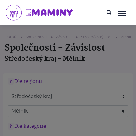
Domů
Společnosti
Závislost
Středočeský kraj
Mělník
Společnosti - Závislost
Středočeský kraj - Mělník
Dle regionu
Dle kategorie