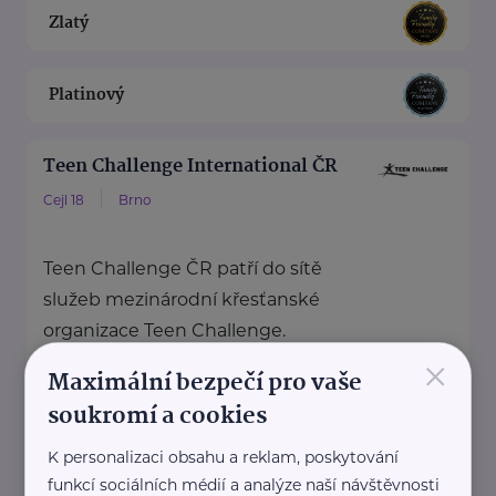
Zlatý
Platinový
Teen Challenge International ČR
Cejl 18
Brno
Teen Challenge ČR patří do sítě
služeb mezinárodní křesťanské
organizace Teen Challenge.
×
Organizace byla založena ...
Maximální bezpečí pro vaše
soukromí a cookies
www.teenchallenge.cz
+420 775 556 634
K personalizaci obsahu a reklam, poskytování
marsalova@teenchallenge.cz
funkcí sociálních médií a analýze naší návštěvnosti