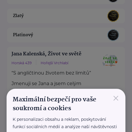
Zlatý
Platinový
Jana Kalenská, Život ve světě
Horská 439
Hořejší Vrchlabí
“S angličtinou životem bez limitů”
Jmenuji se Jana a jsem celým
svým srdcem máma dvou ...
×
Maximální bezpečí pro vaše
https://www.zivotvesvete.cz/
soukromí a cookies
+420 605 249 850
K personalizaci obsahu a reklam, poskytování
jana@zivotvesvete.cz
funkcí sociálních médií a analýze naší návštěvnosti