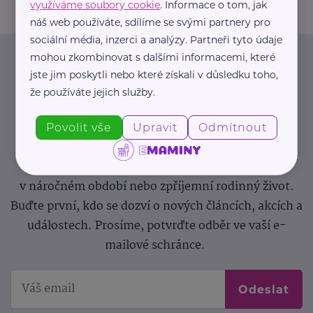
využíváme soubory cookie
. Informace o tom, jak
náš web používáte, sdílíme se svými partnery pro
sociální média, inzerci a analýzy. Partneři tyto údaje
mohou zkombinovat s dalšími informacemi, které
Newsletter
jste jim poskytli nebo které získali v důsledku toho,
že používáte jejich služby.
Pravidelný přísun novinek, inspirace na každý den,
podpora pro rodiče i sdílení zkušeností. Takový je
Povolit vše
Upravit
Odmítnout
Newsletter webu eMaminy.cz. Přihlaste se k jeho
odběru a čtěte o tématech, které vám pomohou
v náročném období nebo zpříjemní rodinný život.
Buďte první, kdo se dozví o nových článcích, akcích a
událostech. Prosíme, potvrďte odběr ve vaší e-
mailové schránce.
Odeslat