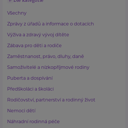
Dle kategorie
Všechny
Zprávy z úřadů a informace o dotacích
Výživa a zdravý vývoj dítěte
Zábava pro děti a rodiče
Zaměstnanost, právo, dluhy, daně
Samoživitelé a nízkopříjmové rodiny
Puberta a dospívání
Předškoláci a školáci
Rodičovství, partnerství a rodinný život
Nemoci dětí
Náhradní rodinná péče