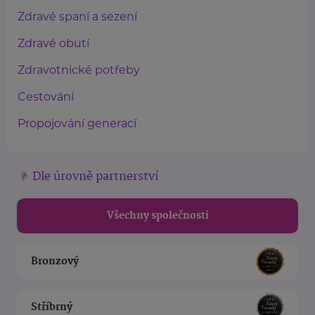
Zdravé spaní a sezení
Zdravé obutí
Zdravotnické potřeby
Cestování
Propojování generací
Dle úrovně partnerství
Všechny společnosti
Bronzový
Stříbrný