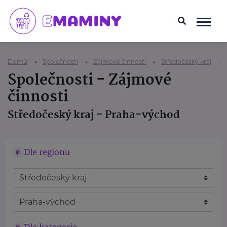
Domů
Společnosti
Zájmové činnosti
Středočeský kraj
Společnosti - Zájmové
činnosti
Středočeský kraj - Praha-východ
Dle regionu