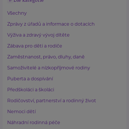
Dle kategorie
Všechny
Zprávy z úřadů a informace o dotacích
Výživa a zdravý vývoj dítěte
Zábava pro děti a rodiče
Zaměstnanost, právo, dluhy, daně
Samoživitelé a nízkopříjmové rodiny
Puberta a dospívání
Předškoláci a školáci
Rodičovství, partnerství a rodinný život
Nemoci dětí
Náhradní rodinná péče