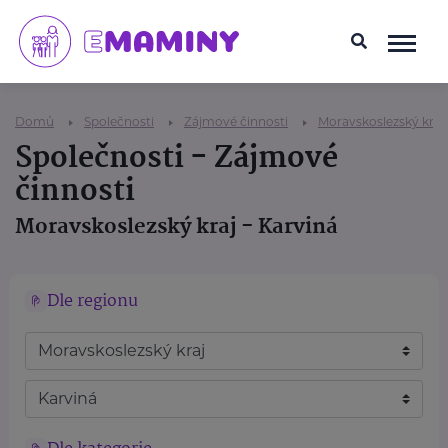
Domů
Společnosti
Zájmové činnosti
Moravskoslezský kraj
Společnosti - Zájmové
činnosti
Moravskoslezský kraj - Karviná
Dle regionu