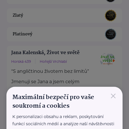
Zlatý
Platinový
Jana Kalenská, Život ve světě
Horská 439
Hořejší Vrchlabí
“S angličtinou životem bez limitů”
Jmenuji se Jana a jsem celým
svým srdcem máma dvou ...
×
Maximální bezpečí pro vaše
https://www.zivotvesvete.cz/
soukromí a cookies
+420 605 249 850
K personalizaci obsahu a reklam, poskytování
jana@zivotvesvete.cz
funkcí sociálních médií a analýze naší návštěvnosti