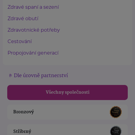
Zdravé spaní a sezení
Zdravé obutí
Zdravotnické potřeby
Cestování
Propojování generací
Dle úrovně partnerství
Všechny společnosti
Bronzový
Stříbrný