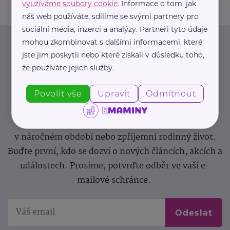
využíváme soubory cookie
. Informace o tom, jak
náš web používáte, sdílíme se svými partnery pro
sociální média, inzerci a analýzy. Partneři tyto údaje
mohou zkombinovat s dalšími informacemi, které
Newsletter
jste jim poskytli nebo které získali v důsledku toho,
že používáte jejich služby.
Pravidelný přísun novinek, inspirace na každý den,
podpora pro rodiče i sdílení zkušeností. Takový je
Povolit vše
Upravit
Odmítnout
Newsletter webu eMaminy.cz. Přihlaste se k jeho
odběru a čtěte o tématech, které vám pomohou
v náročném období nebo zpříjemní rodinný život.
Buďte první, kdo se dozví o nových článcích, akcích a
událostech. Prosíme, potvrďte odběr ve vaší e-
mailové schránce.
Odeslat