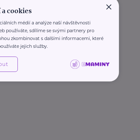
×
 a cookies
ciálních médií a analýze naší návštěvnosti
eb používáte, sdílíme se svými partnery pro
 mohou zkombinovat s dalšími informacemi, které
oužíváte jejich služby.
out