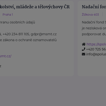
kolství, mládeže a tělovýchovy ČR
Nadační fo
Praha 1
Žižkova 403
hranu osobních údajů
Nadační fond 
je nezisková o
á, +420 234 811 105, gdpr@msmt.cz
podporovat duše
le zákona o ochraně oznamovatelů
https://spo
+420 725 56
info@spolu
smt.cz/
z