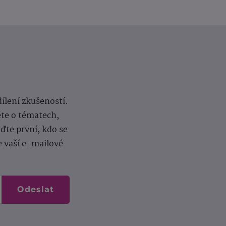
dílení zkušeností.
ěte o tématech,
te první, kdo se
e vaší e-mailové
Odeslat