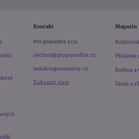
Kontakt
Magazín
y
Rodičovsk
Pro prarodiče s.r.o.
obchod@proprarodice.cz
hodní
Přídavek 
redakce@emaminy.cz
Rodina a 
skové
Zobrazit více
Škola a v
bových
těží