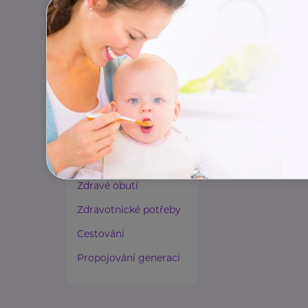
Paliativní péče
Rady a tipy
Harmonie duše a těla
Zaměstnávání osob ze
zdravotním
postižením
Lázeňství a wellness
Zdravé spaní a sezení
Zdravé obutí
Zdravotnické potřeby
Cestování
Propojování generací