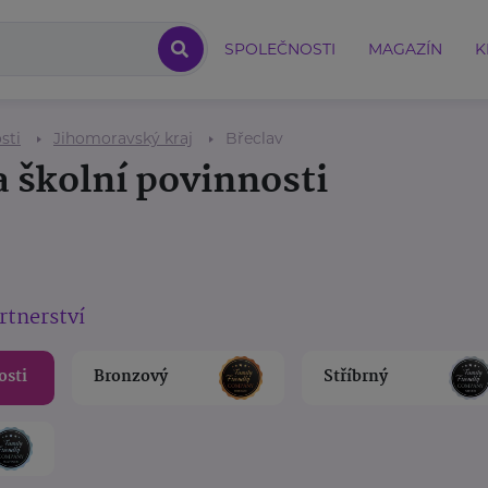
SPOLEČNOSTI
MAGAZÍN
K
sti
Jihomoravský kraj
Břeclav
a školní povinnosti
rtnerství
osti
Bronzový
Stříbrný