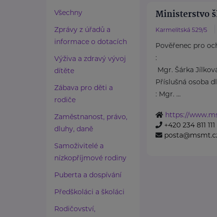
Ministerstvo š
Všechny
Zprávy z úřadů a
Karmelitská 529/5
informace o dotacích
Pověřenec pro oc
:
Výživa a zdravý vývoj
Mgr. Šárka Jílkov
dítěte
Příslušná osoba d
Zábava pro děti a
: Mgr. ...
rodiče
https://www.m
Zaměstnanost, právo,
+420 234 811 111
dluhy, daně
posta@msmt.c
Samoživitelé a
nízkopříjmové rodiny
Puberta a dospívání
Předškoláci a školáci
Rodičovství,