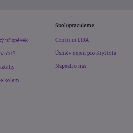
Spolupracujeme
Centrum LIRA
ý příspěvek
Úsměv nejen pro Kryštofa
na dítě
Napsali o nás
vztahy
še kolem