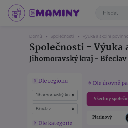
Domů
Společnosti
Výuka a školní povinno
Společnosti - Výuka 
Jihomoravský kraj - Břeclav
Dle regionu
Dle úrovně pa
Všechny společn
Platinový
Dle kategorie