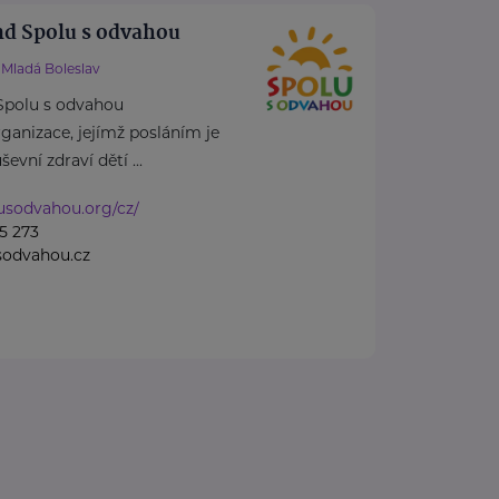
nd Spolu s odvahou
Mladá Boleslav
Spolu s odvahou
rganizace, jejímž posláním je
vní zdraví dětí ...
lusodvahou.org/cz/
5 273
sodvahou.cz