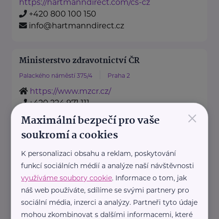
https://hartmanndirect.com/cs-cz
+420 800 100 150
info@hartmanndirect.cz
Ministerstvo zdravotnictví ČR
Palackého náměstí 375/4
Praha 2
https://www.mzcr.cz/
+420 224 971 111
×
mzcr@mzcr.cz
Maximální bezpečí pro vaše
soukromí a cookies
Nadační fond pro předčasně
K personalizaci obsahu a reklam, poskytování
narozené děti
funkcí sociálních médií a analýze naší návštěvnosti
Podolské nábřeží 157/36
Praha 4
využíváme soubory cookie
. Informace o tom, jak
náš web používáte, sdílíme se svými partnery pro
Nadační fond pro předčasně
sociální média, inzerci a analýzy. Partneři tyto údaje
narozené děti je nezisková
mohou zkombinovat s dalšími informacemi, které
organizace