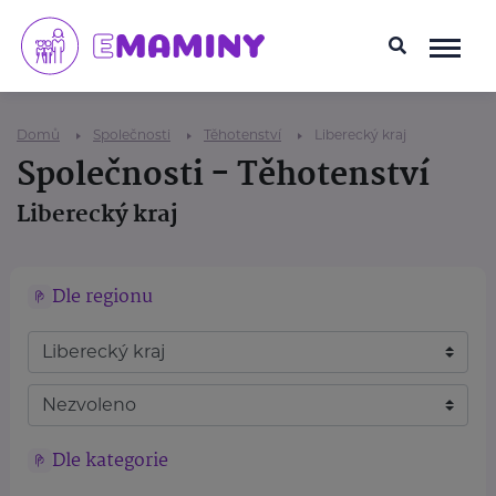
Domů
Společnosti
Těhotenství
Liberecký kraj
Společnosti - Těhotenství
Liberecký kraj
Dle regionu
Dle kategorie