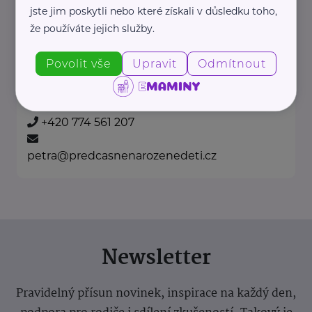
jste jim poskytli nebo které získali v důsledku toho,
, která pomáhá rodinám
že používáte jejich služby.
předčasně narozených dětí.
Fond ...
Povolit vše
Upravit
Odmítnout
https://predcasnenarozenedeti.cz/
+420 774 561 207
petra@predcasnenarozenedeti.cz
Newsletter
Pravidelný přísun novinek, inspirace na každý den,