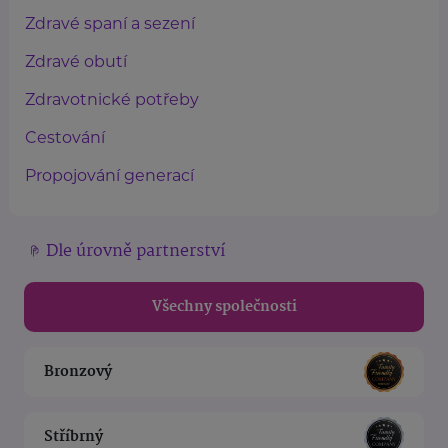
Zdravé spaní a sezení
Zdravé obutí
Zdravotnické potřeby
Cestování
Propojování generací
Dle úrovně partnerství
Všechny společnosti
Bronzový
Stříbrný