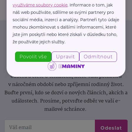
využíváme soubory cookie
. Informace o tom, jak
náš web používáte, sdílíme se svými partnery pro
sociální média, inzerci a analýzy. Partneři tyto údaje
mohou zkombinovat s dalšími informacemi, které
Newsletter
jste jim poskytli nebo které získali v důsledku toho,
že používáte jejich služby.
Pravidelný přísun novinek, inspirace na každý den,
Povolit vše
Upravit
Odmítnout
podpora pro rodiče i sdílení zkušeností. Takový je
Newsletter webu eMaminy.cz. Přihlaste se k jeho
odběru a čtěte o tématech, které vám pomohou
v náročném období nebo zpříjemní rodinný život.
Buďte první, kdo se dozví o nových článcích, akcích a
událostech. Prosíme, potvrďte odběr ve vaší e-
mailové schránce.
Odeslat