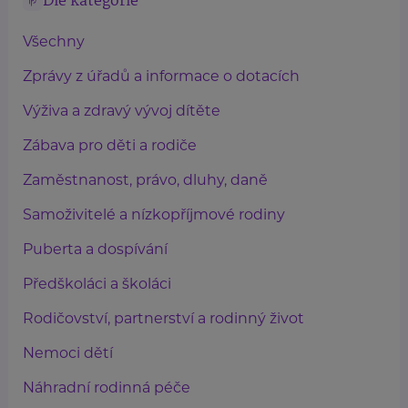
Dle kategorie
Všechny
Zprávy z úřadů a informace o dotacích
Výživa a zdravý vývoj dítěte
Zábava pro děti a rodiče
Zaměstnanost, právo, dluhy, daně
Samoživitelé a nízkopříjmové rodiny
Puberta a dospívání
Předškoláci a školáci
Rodičovství, partnerství a rodinný život
Nemoci dětí
Náhradní rodinná péče