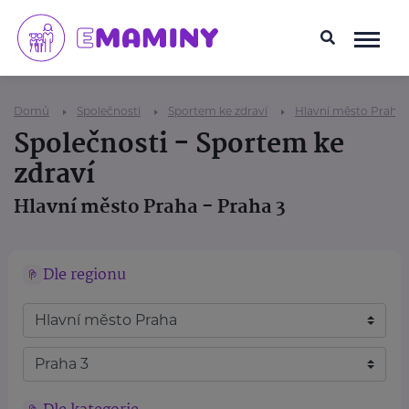
Domů
Společnosti
Sportem ke zdraví
Hlavní město Praha
Společnosti - Sportem ke
zdraví
Hlavní město Praha - Praha 3
Dle regionu