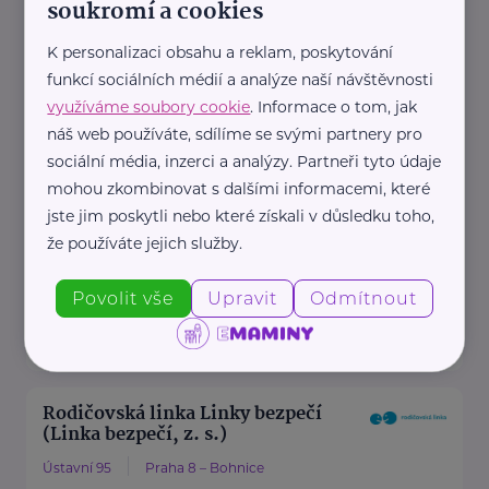
soukromí a cookies
Zdravotní dokumentace
Telefon
K personalizaci obsahu a reklam, poskytování
funkcí sociálních médií a analýze naší návštěvnosti
+420 283 088 111
využíváme soubory cookie
. Informace o tom, jak
E-mail
náš web používáte, sdílíme se svými partnery pro
datová schránka: uehpcbb
sociální média, inzerci a analýzy. Partneři tyto údaje
Recepce
mohou zkombinovat s dalšími informacemi, které
Telefon
jste jim poskytli nebo které získali v důsledku toho,
+420 ...
že používáte jejich služby.
https://www.nudz.cz/
Povolit vše
Upravit
Odmítnout
+420 283 088 111
podatelna@nudz.cz
Rodičovská linka Linky bezpečí
(Linka bezpečí, z. s.)
Ústavní 95
Praha 8 – Bohnice