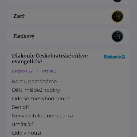
Zlatý
Platinový
Diakonie Českobratrské církve
evangelické
Belgická 22
Praha 2
Komu pomáháme
Děti, mládež, rodiny
Lidé se znevýhodněním
Senioři
Nevyléčitelně nemocní a
umírající
Lidé v nouzi