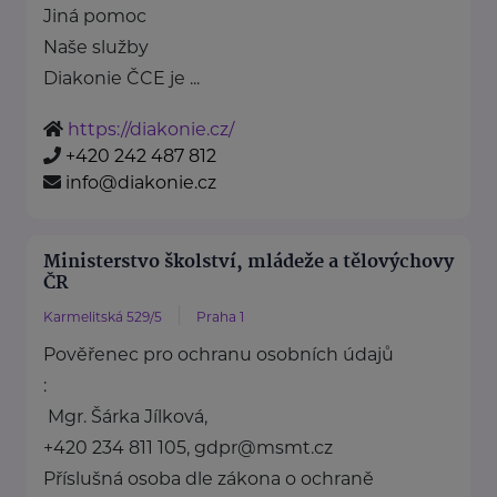
Jiná pomoc
Naše služby
Diakonie ČCE je ...
https://diakonie.cz/
+420 242 487 812
info@diakonie.cz
Ministerstvo školství, mládeže a tělovýchovy
ČR
Karmelitská 529/5
Praha 1
Pověřenec pro ochranu osobních údajů
:
Mgr. Šárka Jílková,
+420 234 811 105, gdpr@msmt.cz
Příslušná osoba dle zákona o ochraně