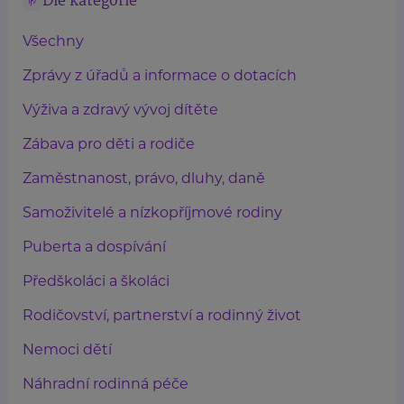
Dle kategorie
Všechny
Zprávy z úřadů a informace o dotacích
Výživa a zdravý vývoj dítěte
Zábava pro děti a rodiče
Zaměstnanost, právo, dluhy, daně
Samoživitelé a nízkopříjmové rodiny
Puberta a dospívání
Předškoláci a školáci
Rodičovství, partnerství a rodinný život
Nemoci dětí
Náhradní rodinná péče