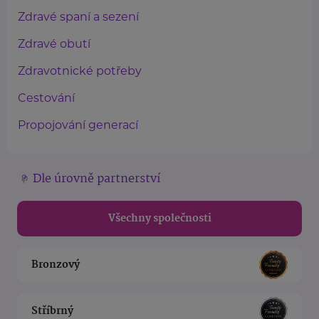
Zdravé spaní a sezení
Zdravé obutí
Zdravotnické potřeby
Cestování
Propojování generací
Dle úrovně partnerství
Všechny společnosti
Bronzový
Stříbrný