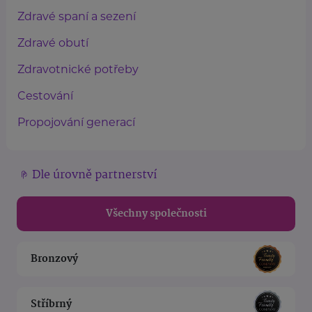
Zdravé spaní a sezení
Zdravé obutí
Zdravotnické potřeby
Cestování
Propojování generací
Dle úrovně partnerství
Všechny společnosti
Bronzový
Stříbrný