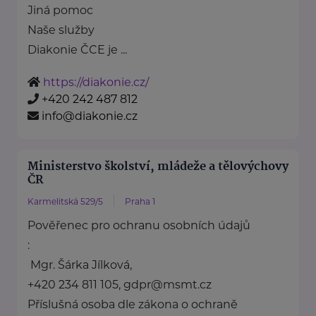
Jiná pomoc
Naše služby
Diakonie ČCE je ...
https://diakonie.cz/
+420 242 487 812
info@diakonie.cz
Ministerstvo školství, mládeže a tělovýchovy
ČR
Karmelitská 529/5
Praha 1
Pověřenec pro ochranu osobních údajů
:
Mgr. Šárka Jílková,
+420 234 811 105, gdpr@msmt.cz
Příslušná osoba dle zákona o ochraně