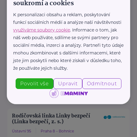
soukromí a cookies
Zdravotní dokumentace
Telefon
K personalizaci obsahu a reklam, poskytování
funkcí sociálních médií a analýze naší návštěvnosti
+420 283 088 111
využíváme soubory cookie
. Informace o tom, jak
E-mail
náš web používáte, sdílíme se svými partnery pro
datová schránka: uehpcbb
sociální média, inzerci a analýzy. Partneři tyto údaje
Recepce
mohou zkombinovat s dalšími informacemi, které
Telefon
jste jim poskytli nebo které získali v důsledku toho,
+420 ...
že používáte jejich služby.
https://www.nudz.cz/
Povolit vše
Upravit
Odmítnout
+420 283 088 111
podatelna@nudz.cz
Rodičovská linka Linky bezpečí
(Linka bezpečí, z. s.)
Ústavní 95
Praha 8 – Bohnice