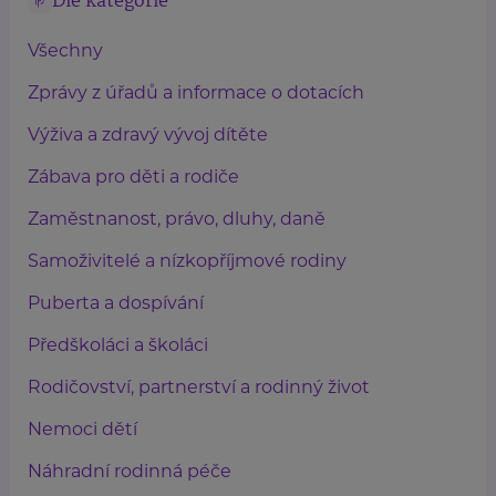
Dle kategorie
Všechny
Zprávy z úřadů a informace o dotacích
Výživa a zdravý vývoj dítěte
Zábava pro děti a rodiče
Zaměstnanost, právo, dluhy, daně
Samoživitelé a nízkopříjmové rodiny
Puberta a dospívání
Předškoláci a školáci
Rodičovství, partnerství a rodinný život
Nemoci dětí
Náhradní rodinná péče