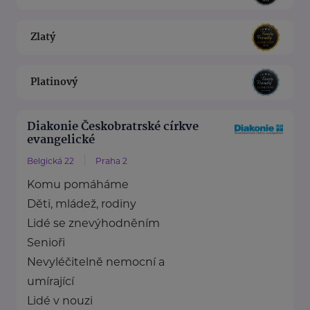
Zlatý
Platinový
Diakonie Českobratrské církve
evangelické
Belgická 22
Praha 2
Komu pomáháme
Děti, mládež, rodiny
Lidé se znevýhodněním
Senioři
Nevyléčitelně nemocní a
umírající
Lidé v nouzi