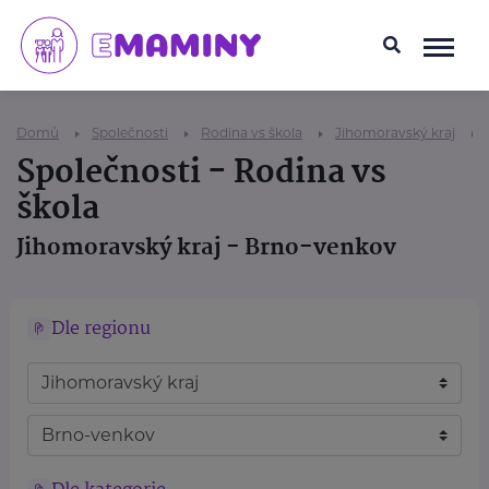
Domů
Společnosti
Rodina vs škola
Jihomoravský kraj
Společnosti - Rodina vs
škola
Jihomoravský kraj - Brno-venkov
Dle regionu