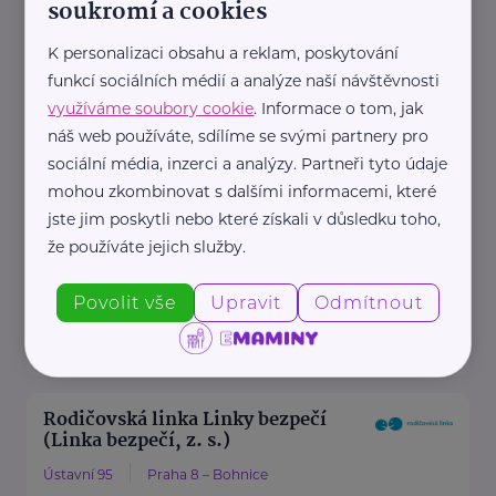
soukromí a cookies
Zdravotní dokumentace
Telefon
K personalizaci obsahu a reklam, poskytování
funkcí sociálních médií a analýze naší návštěvnosti
+420 283 088 111
využíváme soubory cookie
. Informace o tom, jak
E-mail
náš web používáte, sdílíme se svými partnery pro
datová schránka: uehpcbb
sociální média, inzerci a analýzy. Partneři tyto údaje
Recepce
mohou zkombinovat s dalšími informacemi, které
Telefon
jste jim poskytli nebo které získali v důsledku toho,
+420 ...
že používáte jejich služby.
https://www.nudz.cz/
Povolit vše
Upravit
Odmítnout
+420 283 088 111
podatelna@nudz.cz
Rodičovská linka Linky bezpečí
(Linka bezpečí, z. s.)
Ústavní 95
Praha 8 – Bohnice