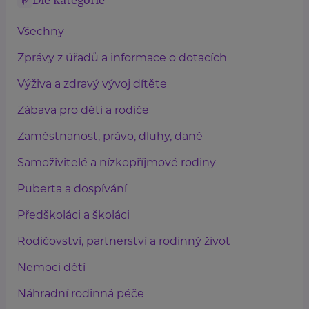
Dle kategorie
Všechny
Zprávy z úřadů a informace o dotacích
Výživa a zdravý vývoj dítěte
Zábava pro děti a rodiče
Zaměstnanost, právo, dluhy, daně
Samoživitelé a nízkopříjmové rodiny
Puberta a dospívání
Předškoláci a školáci
Rodičovství, partnerství a rodinný život
Nemoci dětí
Náhradní rodinná péče