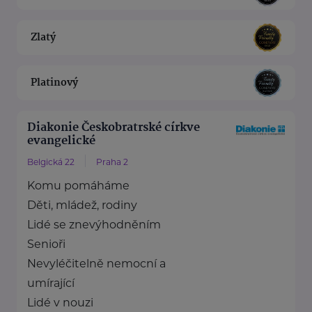
Zlatý
Platinový
Diakonie Českobratrské církve
evangelické
Belgická 22
Praha 2
Komu pomáháme
Děti, mládež, rodiny
Lidé se znevýhodněním
Senioři
Nevyléčitelně nemocní a
umírající
Lidé v nouzi