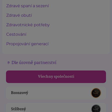
Zdravé spaní a sezení
Zdravé obutí
Zdravotnické potřeby
Cestování
Propojování generací
Dle úrovně partnerství
Všechny společnosti
Bronzový
Stříbrný