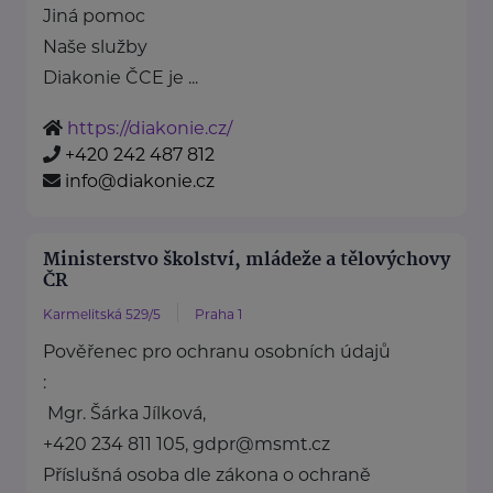
Jiná pomoc
Naše služby
Diakonie ČCE je ...
https://diakonie.cz/
+420 242 487 812
info@diakonie.cz
Ministerstvo školství, mládeže a tělovýchovy
ČR
Karmelitská 529/5
Praha 1
Pověřenec pro ochranu osobních údajů
:
Mgr. Šárka Jílková,
+420 234 811 105, gdpr@msmt.cz
Příslušná osoba dle zákona o ochraně