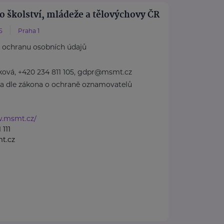
o školství, mládeže a tělovýchovy ČR
5
Praha 1
 ochranu osobních údajů
lková, +420 234 811 105, gdpr@msmt.cz
ba dle zákona o ochraně oznamovatelů
w.msmt.cz/
 111
t.cz