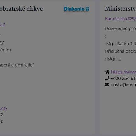
obratrské církve
Ministerstv
Karmelitská 529/
a 2
Pověřenec pro
e
:
ny
Mgr. Šárka Jí
něním
Příslušná oso
: Mgr. ...
ocní a umírající
https://ww
+420 234 811
posta@msm
.cz/
12
cz