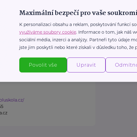
dz.cz/
Maximální bezpečí pro vaše soukromí
1
z.cz
K personalizaci obsahu a reklam, poskytování funkcí so
využíváme soubory cookie
. Informace o tom, jak náš w
sociální média, inzerci a analýzy. Partneři tyto údaje
s.
jste jim poskytli nebo které získali v důsledku toho, že p
Praha 4 Krč
Povolit vše
Upravit
Odmítn
 aby všechny děti, bez
oluskola.cz/
55
a.cz