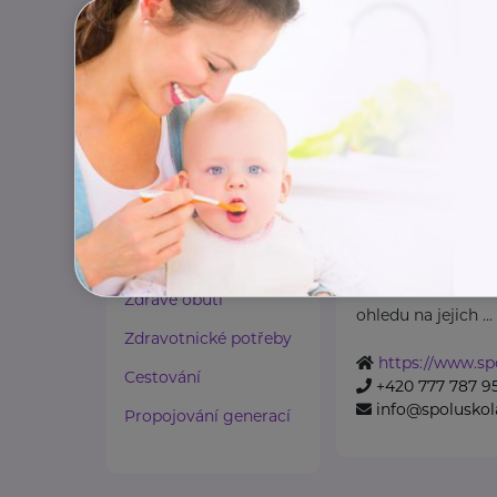
Paliativní péče
https://www.nu
+420 283 088 11
Rady a tipy
podatelna@nud
Harmonie duše a těla
Zaměstnávání osob ze
zdravotním
Spoluškola, z. 
postižením
Ružinovská 1161/8
Lázeňství a wellness
Spoluškola, z. s.
Zdravé spaní a sezení
, se zasazuje o to,
Zdravé obutí
ohledu na jejich ...
Zdravotnické potřeby
https://www.sp
Cestování
+420 777 787 9
info@spoluskol
Propojování generací