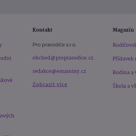
Kontakt
Magazín
y
Rodičovsk
Pro prarodiče s.r.o.
obchod@proprarodice.cz
hodní
Přídavek 
redakce@emaminy.cz
Rodina a 
skové
Zobrazit více
Škola a v
bových