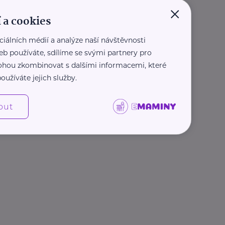
×
 a cookies
ciálních médií a analýze naší návštěvnosti
eb používáte, sdílíme se svými partnery pro
 mohou zkombinovat s dalšími informacemi, které
oužíváte jejich služby.
out