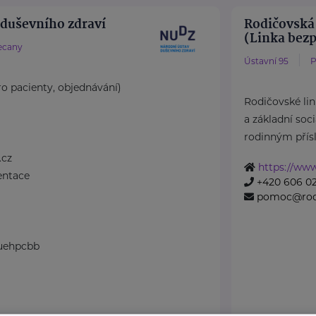
 duševního zdraví
Rodičovská 
(Linka bezpe
ecany
Ústavní 95
P
ro pacienty, objednávání)
Rodičovské li
a základní soc
rodinným přísl
.cz
https://www
entace
+420 606 02
pomoc@rodi
 uehpcbb