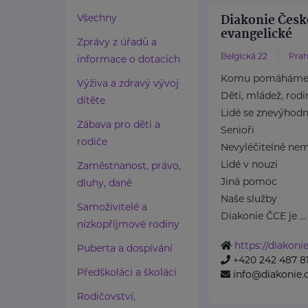
Diakonie Česk
Všechny
evangelické
Zprávy z úřadů a
Belgická 22
Prah
informace o dotacích
Komu pomáhám
Výživa a zdravý vývoj
Děti, mládež, rodi
dítěte
Lidé se znevýhod
Zábava pro děti a
Senioři
rodiče
Nevyléčitelně nem
Lidé v nouzi
Zaměstnanost, právo,
Jiná pomoc
dluhy, daně
Naše služby
Samoživitelé a
Diakonie ČCE je ...
nízkopříjmové rodiny
https://diakonie
Puberta a dospívání
+420 242 487 8
Předškoláci a školáci
info@diakonie.
Rodičovství,