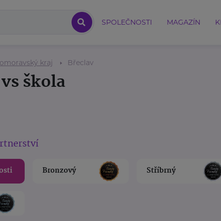
SPOLEČNOSTI
MAGAZÍN
K
homoravský kraj
Břeclav
 vs škola
rtnerství
osti
Bronzový
Stříbrný