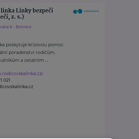
linka Linky bezpečí
čí, z. s.)
raha 8 – Bohnice
nka poskytuje krizovou pomoc
iální poradenství rodičům,
ušníkům a ostatním ...
.rodicovskalinka.cz/
1 021
covskalinka.cz