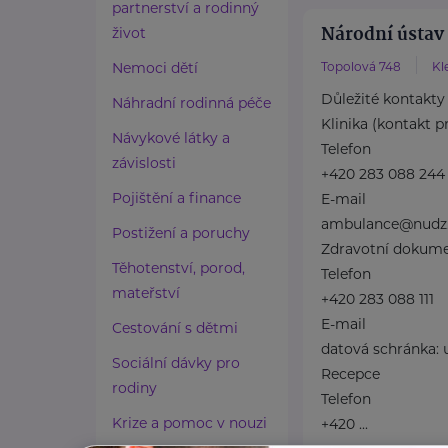
partnerství a rodinný
Národní ústav
život
Nemoci dětí
Topolová 748
Kl
Důležité kontakty
Náhradní rodinná péče
Klinika (kontakt p
Návykové látky a
Telefon
závislosti
+420 283 088 244
Pojištění a finance
E-mail
ambulance@nudz
Postižení a poruchy
Zdravotní dokum
Těhotenství, porod,
Telefon
mateřství
+420 283 088 111
E-mail
Cestování s dětmi
datová schránka:
Sociální dávky pro
Recepce
rodiny
Telefon
Krize a pomoc v nouzi
+420 ...