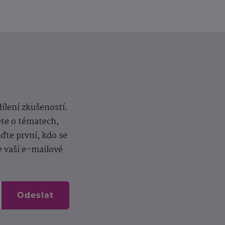
dílení zkušeností.
ěte o tématech,
te první, kdo se
e vaší e-mailové
Odeslat