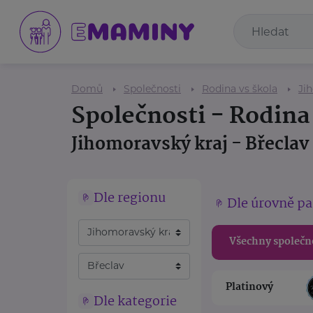
Domů
Společnosti
Rodina vs škola
Ji
Společnosti - Rodina
Jihomoravský kraj - Břeclav
Dle regionu
Dle úrovně pa
Všechny společn
Platinový
Dle kategorie