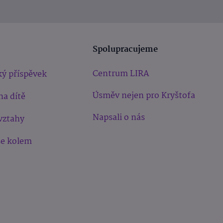
Spolupracujeme
Centrum LIRA
ý příspěvek
Úsměv nejen pro Kryštofa
na dítě
Napsali o nás
vztahy
še kolem