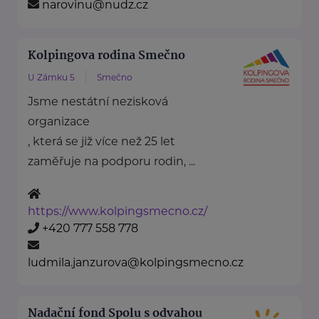
narovinu@nudz.cz
Kolpingova rodina Smečno
U Zámku 5
Smečno
Jsme nestátní nezisková
organizace
, která se již více než 25 let
zaměřuje na podporu rodin, ...
https://www.kolpingsmecno.cz/
+420 777 558 778
ludmila.janzurova@kolpingsmecno.cz
Nadační fond Spolu s odvahou