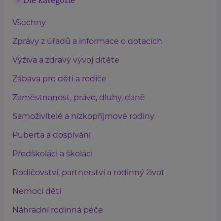
Dle kategorie
Všechny
Zprávy z úřadů a informace o dotacích
Výživa a zdravý vývoj dítěte
Zábava pro děti a rodiče
Zaměstnanost, právo, dluhy, daně
Samoživitelé a nízkopříjmové rodiny
Puberta a dospívání
Předškoláci a školáci
Rodičovství, partnerství a rodinný život
Nemoci dětí
Náhradní rodinná péče