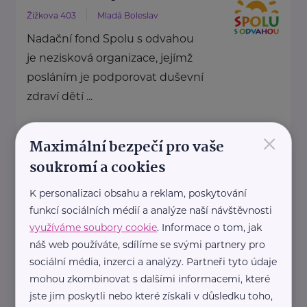
Žižkova 403
Mladá Boleslav
Nadační fond Spolu s odvahou
je nezisková organizace, jejímž
posláním je podporovat duševní
zdraví dětí ...
https://spolusodvahou.org/cz/
×
Maximální bezpečí pro vaše
+420 725 565 273
info@spolusodvahou.cz
soukromí a cookies
K personalizaci obsahu a reklam, poskytování
Národní asociace dobrovolnictví
funkcí sociálních médií a analýze naší návštěvnosti
z.s.
využíváme soubory cookie
. Informace o tom, jak
náš web používáte, sdílíme se svými partnery pro
Kaznějovská 1517/51
Plzeň
sociální média, inzerci a analýzy. Partneři tyto údaje
mohou zkombinovat s dalšími informacemi, které
Národní asociace dobrovolnictví,
jste jim poskytli nebo které získali v důsledku toho,
z.s. je zastřešující dobrovolnou,