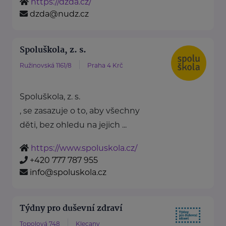
https://dzda.cz/
dzda@nudz.cz
Spoluškola, z. s.
Ružinovská 1161/8
Praha 4 Krč
Spoluškola, z. s.
, se zasazuje o to, aby všechny
děti, bez ohledu na jejich ...
https://www.spoluskola.cz/
+420 777 787 955
info@spoluskola.cz
Týdny pro duševní zdraví
Topolová 748
Klecany