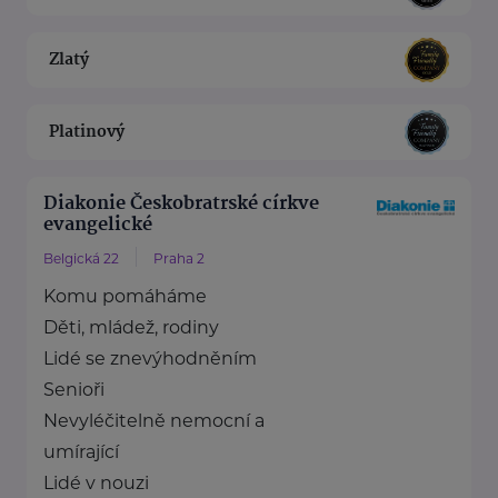
Zlatý
Platinový
Diakonie Českobratrské církve
evangelické
Belgická 22
Praha 2
Komu pomáháme
Děti, mládež, rodiny
Lidé se znevýhodněním
Senioři
Nevyléčitelně nemocní a
umírající
Lidé v nouzi