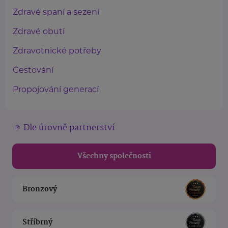
Zdravé spaní a sezení
Zdravé obutí
Zdravotnické potřeby
Cestování
Propojování generací
Dle úrovně partnerství
Všechny společnosti
Bronzový
Stříbrný