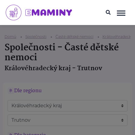
Domů
Společnosti
Časté dětské nemoci
Královéhradecký k
Společnosti - Časté dětské
nemoci
Královéhradecký kraj - Trutnov
Dle regionu