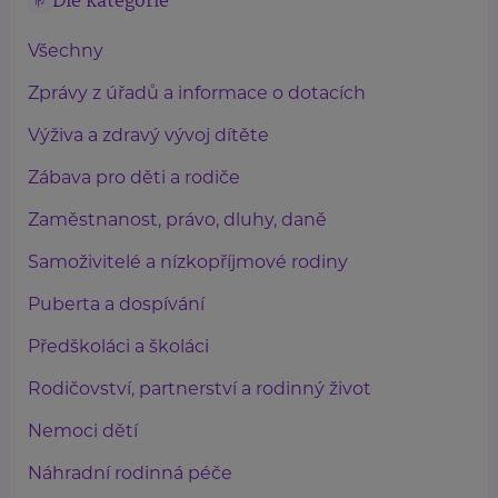
Dle kategorie
Všechny
Zprávy z úřadů a informace o dotacích
Výživa a zdravý vývoj dítěte
Zábava pro děti a rodiče
Zaměstnanost, právo, dluhy, daně
Samoživitelé a nízkopříjmové rodiny
Puberta a dospívání
Předškoláci a školáci
Rodičovství, partnerství a rodinný život
Nemoci dětí
Náhradní rodinná péče