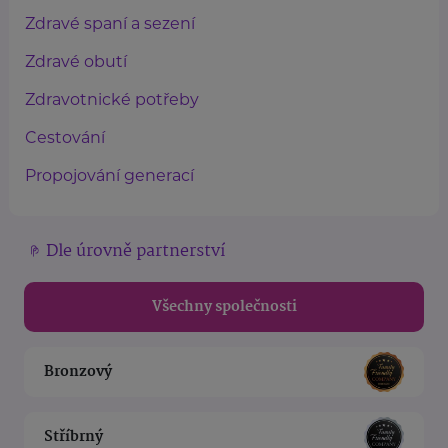
Zdravé spaní a sezení
Zdravé obutí
Zdravotnické potřeby
Cestování
Propojování generací
Dle úrovně partnerství
Všechny společnosti
Bronzový
Stříbrný