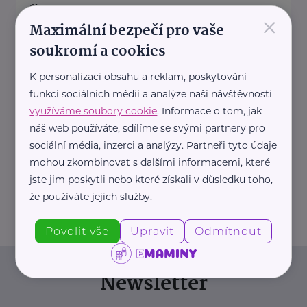
×
Maximální bezpečí pro vaše
https://hartmanndirect.com/cs-cz
+420 800 100 150
soukromí a cookies
info@hartmanndirect.cz
K personalizaci obsahu a reklam, poskytování
funkcí sociálních médií a analýze naší návštěvnosti
Ministerstvo zdravotnictví ČR
využíváme soubory cookie
. Informace o tom, jak
náš web používáte, sdílíme se svými partnery pro
Palackého náměstí 375/4
Praha 2
sociální média, inzerci a analýzy. Partneři tyto údaje
https://www.mzcr.cz/
mohou zkombinovat s dalšími informacemi, které
+420 224 971 111
jste jim poskytli nebo které získali v důsledku toho,
mzcr@mzcr.cz
že používáte jejich služby.
Povolit vše
Upravit
Odmítnout
Newsletter