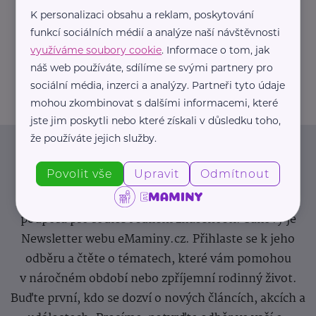
K personalizaci obsahu a reklam, poskytování
https://hartmanndirect.com/cs-cz
funkcí sociálních médií a analýze naší návštěvnosti
+420 800 100 150
využíváme soubory cookie
. Informace o tom, jak
info@hartmanndirect.cz
náš web používáte, sdílíme se svými partnery pro
sociální média, inzerci a analýzy. Partneři tyto údaje
mohou zkombinovat s dalšími informacemi, které
jste jim poskytli nebo které získali v důsledku toho,
že používáte jejich služby.
Newsletter
Povolit vše
Upravit
Odmítnout
Pravidelný přísun novinek, inspirace na každý den,
podpora pro rodiče i sdílení zkušeností. Takový je
Newsletter webu eMaminy.cz. Přihlaste se k jeho
odběru a čtěte o tématech, které vám pomohou
v náročném období nebo zpříjemní rodinný život.
Buďte první, kdo se dozví o nových článcích, akcích a