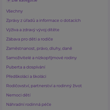
Dle kategorie
Všechny
Zprávy z úřadů a informace o dotacích
Výživa a zdravý vývoj dítěte
Zábava pro děti a rodiče
Zaměstnanost, právo, dluhy, daně
Samoživitelé a nízkopříjmové rodiny
Puberta a dospívání
Předškoláci a školáci
Rodičovství, partnerství a rodinný život
Nemoci dětí
Náhradní rodinná péče