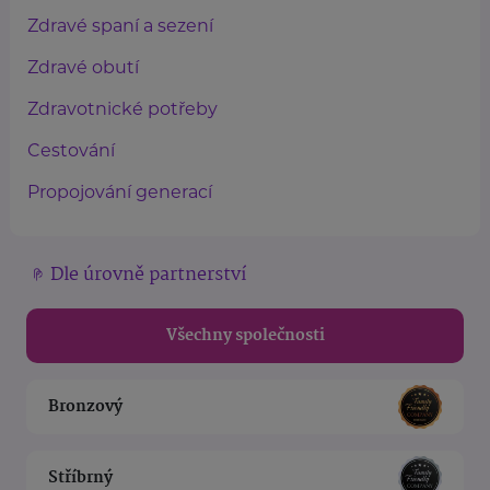
Zdravé spaní a sezení
Zdravé obutí
Zdravotnické potřeby
Cestování
Propojování generací
Dle úrovně partnerství
Všechny společnosti
Bronzový
Stříbrný