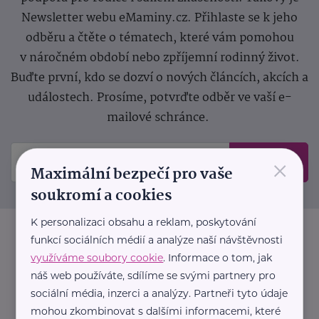
Newsletter webu eMaminy.cz. Přihlaste se k jeho
odběru a čtěte o tématech, které vám pomohou
v náročném období nebo zpříjemní rodinný život.
Buďte první, kdo se dozví o nových článcích, akcích a
událostech. Prosíme, potvrďte odběr ve vaší e-
mailové schránce.
×
Odeslat
Maximální bezpečí pro vaše
soukromí a cookies
K personalizaci obsahu a reklam, poskytování
funkcí sociálních médií a analýze naší návštěvnosti
využíváme soubory cookie
. Informace o tom, jak
náš web používáte, sdílíme se svými partnery pro
sociální média, inzerci a analýzy. Partneři tyto údaje
mohou zkombinovat s dalšími informacemi, které