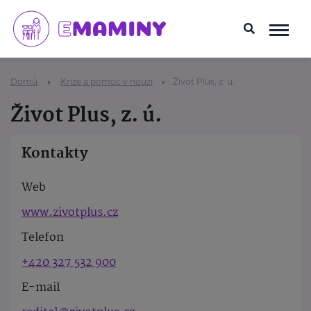
Domů
Krize a pomoc v nouzi
Život Plus, z. ú.
Život Plus, z. ú.
Kontakty
Web
www.zivotplus.cz
Telefon
+420 327 532 900
E-mail