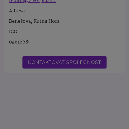
reditel@zivotplus.cz
Adresa
Benešova, Kutná Hora
IČO
04616685
KONTAKTOVAT SPOLEČNOST