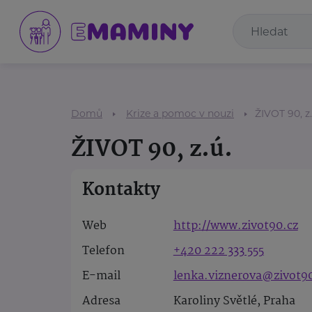
Domů
Krize a pomoc v nouzi
ŽIVOT 90, z.
ŽIVOT 90, z.ú.
Kontakty
Web
http://www.zivot90.cz
Telefon
+420 222 333 555
E-mail
lenka.viznerova@zivot90
Adresa
Karoliny Světlé, Praha