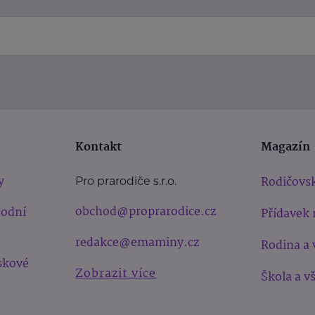
Kontakt
Magazín
y
Rodičovsk
Pro prarodiče s.r.o.
obchod@proprarodice.cz
hodní
Přídavek 
redakce@emaminy.cz
Rodina a 
skové
Zobrazit více
Škola a v