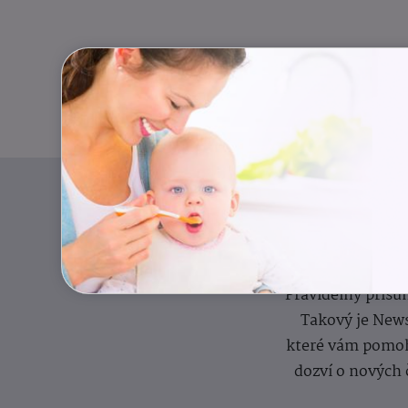
Pravidelný přísun
Takový je News
které vám pomoh
dozví o nových 