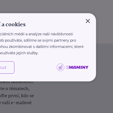
×
 a cookies
ciálních médií a analýze naší návštěvnosti
eb používáte, sdílíme se svými partnery pro
 mohou zkombinovat s dalšími informacemi, které
oužíváte jejich služby.
out
dílení zkušeností.
ěte o tématech,
te první, kdo se
e vaší e-mailové