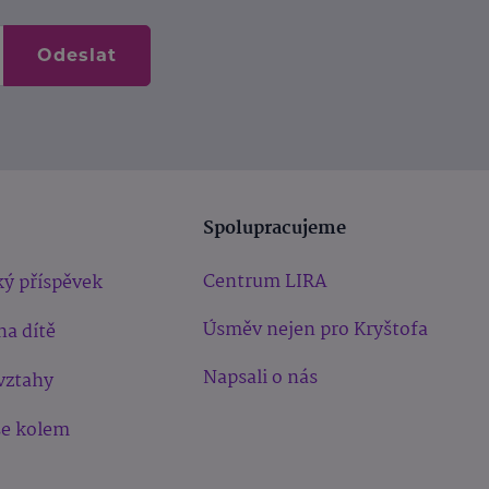
Odeslat
Spolupracujeme
Centrum LIRA
ý příspěvek
Úsměv nejen pro Kryštofa
na dítě
Napsali o nás
vztahy
še kolem