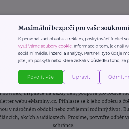
Maximální bezpečí pro vaše soukromí
K personalizaci obsahu a reklam, poskytování funkcí so
využíváme soubory cookie
. Informace o tom, jak náš w
sociální média, inzerci a analýzy. Partneři tyto údaje
jste jim poskytli nebo které získali v důsledku toho, že p
Newsletter
Povolit vše
Upravit
Odmítn
 novinek, inspirace na každý den, podpora pro rodiče i s
letter webu eMaminy.cz. Přihlaste se k jeho odběru a čt
ou v náročném období nebo zpříjemní rodinný život. Buď
článcích, akcích a událostech. Prosíme, potvrďte odběr v
schránce.