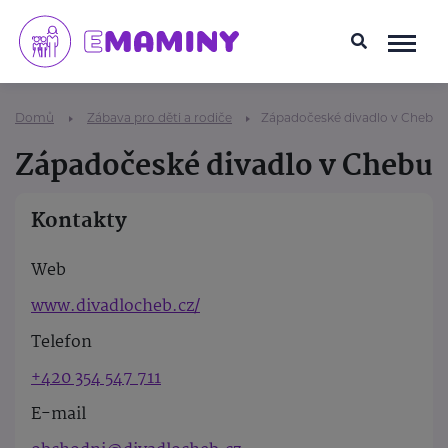
Domů
Zábava pro děti a rodiče
Západočeské divadlo v Chebu
Západočeské divadlo v Chebu
Kontakty
Web
www.divadlocheb.cz/
Telefon
+420 354 547 711
E-mail