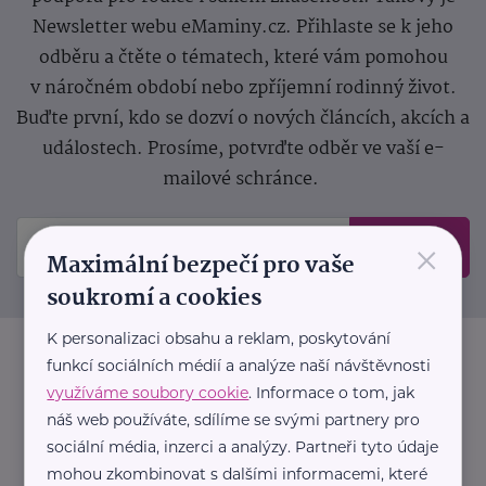
Newsletter webu eMaminy.cz. Přihlaste se k jeho
odběru a čtěte o tématech, které vám pomohou
v náročném období nebo zpříjemní rodinný život.
Buďte první, kdo se dozví o nových článcích, akcích a
událostech. Prosíme, potvrďte odběr ve vaší e-
mailové schránce.
×
Odeslat
Maximální bezpečí pro vaše
soukromí a cookies
K personalizaci obsahu a reklam, poskytování
funkcí sociálních médií a analýze naší návštěvnosti
využíváme soubory cookie
. Informace o tom, jak
náš web používáte, sdílíme se svými partnery pro
sociální média, inzerci a analýzy. Partneři tyto údaje
mohou zkombinovat s dalšími informacemi, které