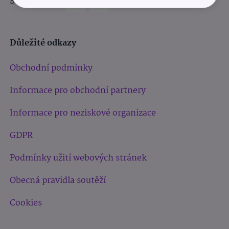
Sledujte nás:
Důležité odkazy
Obchodní podmínky
Informace pro obchodní partnery
Informace pro neziskové organizace
GDPR
Podmínky užití webových stránek
Obecná pravidla soutěží
Cookies