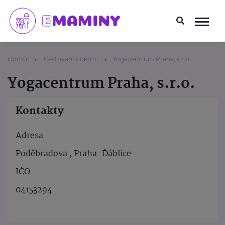
Domů
Cestování s dětmi
Yogacentrum Praha, s.r.o.
Yogacentrum Praha, s.r.o.
Kontakty
Adresa
Poděbradova , Praha-Ďáblice
IČO
04153294