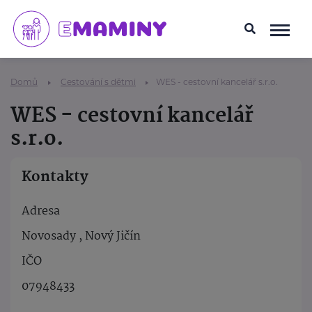
Domů
Cestování s dětmi
WES - cestovní kancelář s.r.o.
WES - cestovní kancelář
s.r.o.
Kontakty
Adresa
Novosady , Nový Jičín
IČO
07948433