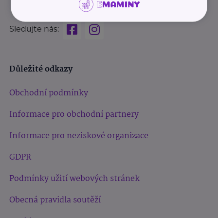
Sledujte nás:
Důležité odkazy
Obchodní podmínky
Informace pro obchodní partnery
Informace pro neziskové organizace
GDPR
Podmínky užití webových stránek
Obecná pravidla soutěží