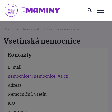
Domů
Nemoci dětí
Vsetínská nemocnice
Vsetínská nemocnice
Kontakty
E-mail
nemocnice@nemocnice-vs.cz
Adresa
Nemocniční, Vsetín
IČO