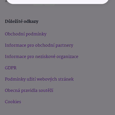
Sledujte nás:
Důležité odkazy
Obchodní podmínky
Informace pro obchodní partnery
Informace pro neziskové organizace
GDPR
Podmínky užití webových stránek
Obecná pravidla soutěží
Cookies