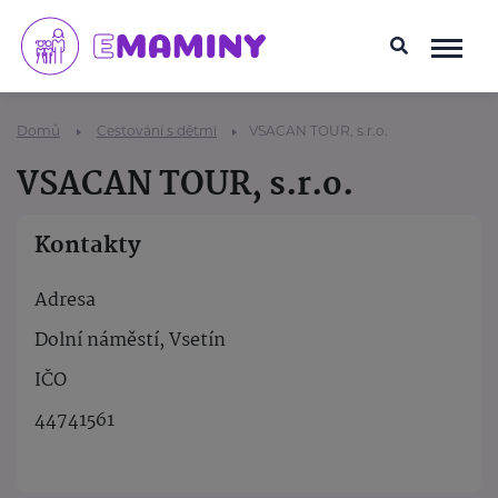
Domů
Cestování s dětmi
VSACAN TOUR, s.r.o.
VSACAN TOUR, s.r.o.
Kontakty
Adresa
Dolní náměstí, Vsetín
IČO
44741561