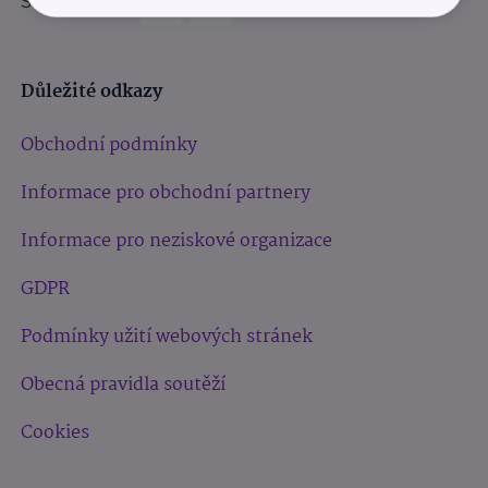
Sledujte nás:
Důležité odkazy
Obchodní podmínky
Informace pro obchodní partnery
Informace pro neziskové organizace
GDPR
Podmínky užití webových stránek
Obecná pravidla soutěží
Cookies