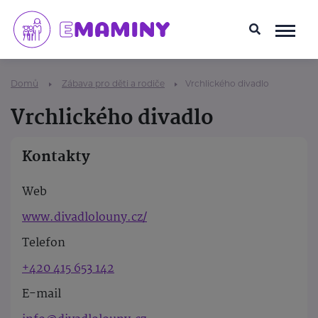
Domů
Zábava pro děti a rodiče
Vrchlického divadlo
Vrchlického divadlo
Kontakty
Web
www.divadlolouny.cz/
Telefon
+420 415 653 142
E-mail