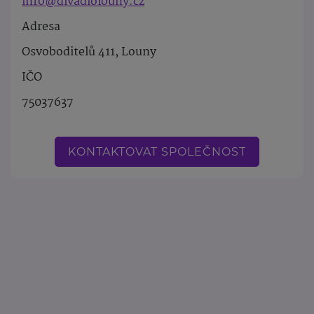
info@divadlolouny.cz
Adresa
Osvoboditelů 411, Louny
IČO
75037637
KONTAKTOVAT SPOLEČNOST