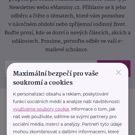
Newsletter webu eMaminy.cz. Přihlaste se k jeho
odběru a čtěte o tématech, které vám pomohou
v náročném období nebo zpříjemní rodinný život.
Buďte první, kdo se dozví o nových článcích, akcích a
událostech. Prosíme, potvrďte odběr ve vaší e-
mailové schránce.
×
Odeslat
Maximální bezpečí pro vaše
soukromí a cookies
K personalizaci obsahu a reklam, poskytování
funkcí sociálních médií a analýze naší návštěvnosti
využíváme soubory cookie
. Informace o tom, jak
náš web používáte, sdílíme se svými partnery pro
sociální média, inzerci a analýzy. Partneři tyto údaje
mohou zkombinovat s dalšími informacemi, které