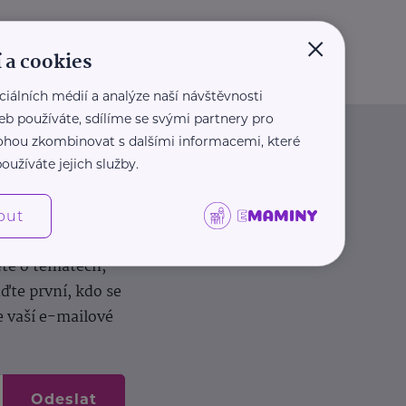
×
 a cookies
ciálních médií a analýze naší návštěvnosti
eb používáte, sdílíme se svými partnery pro
 mohou zkombinovat s dalšími informacemi, které
oužíváte jejich služby.
out
dílení zkušeností.
ěte o tématech,
te první, kdo se
e vaší e-mailové
Odeslat