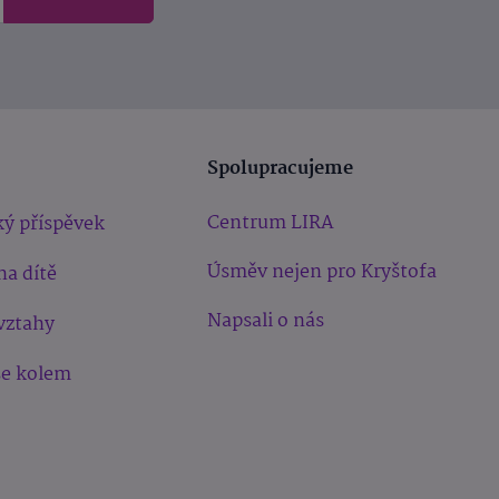
Spolupracujeme
Centrum LIRA
ý příspěvek
Úsměv nejen pro Kryštofa
na dítě
Napsali o nás
vztahy
še kolem