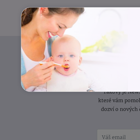
Pravidelný přísun
Takový je News
které vám pomoh
dozví o nových 