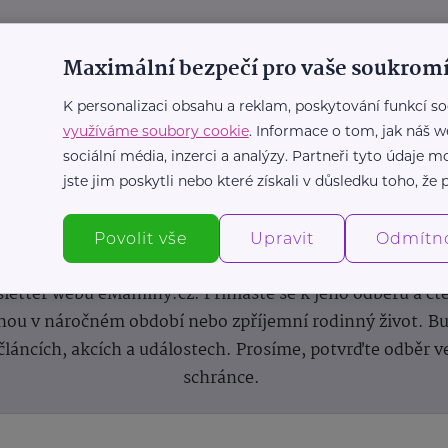
Maximální bezpečí pro vaše soukromí
K personalizaci obsahu a reklam, poskytování funkcí so
využíváme soubory cookie
. Informace o tom, jak náš w
sociální média, inzerci a analýzy. Partneři tyto údaje
jste jim poskytli nebo které získali v důsledku toho, že p
Newsletter
Povolit vše
Upravit
Odmítn
 novinek, inspirace na každý den, podpora pro rodiče i s
letter webu eMaminy.cz. Přihlaste se k jeho odběru a čt
ou v náročném období nebo zpříjemní rodinný život. Buď
článcích, akcích a událostech. Prosíme, potvrďte odběr v
schránce.