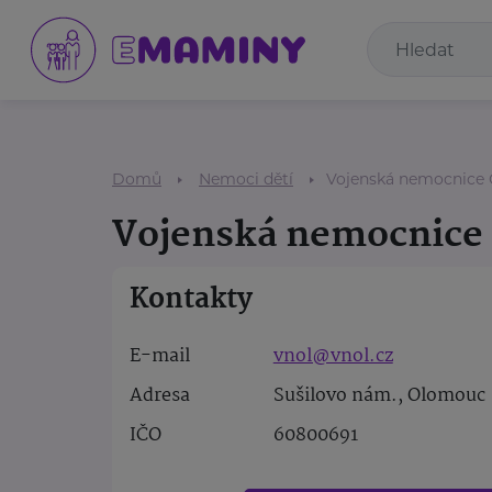
Domů
Nemoci dětí
Vojenská nemocnice
Vojenská nemocnice
Kontakty
E-mail
vnol@vnol.cz
Adresa
Sušilovo nám., Olomouc
IČO
60800691