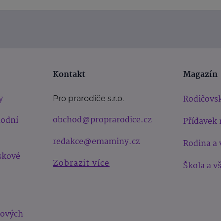
Kontakt
Magazín
y
Rodičovsk
Pro prarodiče s.r.o.
obchod@proprarodice.cz
hodní
Přídavek 
redakce@emaminy.cz
Rodina a 
skové
Zobrazit více
Škola a v
bových