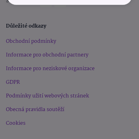
Sledujte nás:
Důležité odkazy
Obchodní podmínky
Informace pro obchodní partnery
Informace pro neziskové organizace
GDPR
Podmínky užití webových stránek
Obecná pravidla soutěží
Cookies