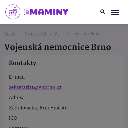
Domů
Nemoci dětí
Vojenská nemocnice Brno
Vojenská nemocnice Brno
Kontakty
E-mail
sekretariat@vnbrno.cz
Adresa
Zábrdovická, Brno-město
IČO