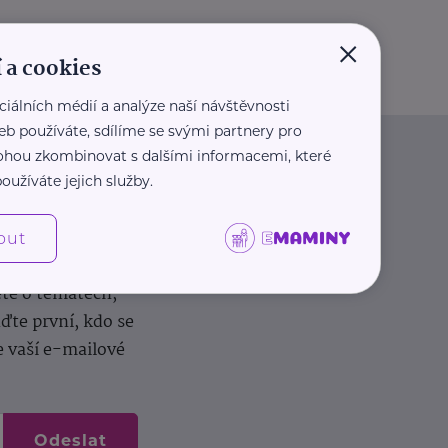
×
 a cookies
ciálních médií a analýze naší návštěvnosti
eb používáte, sdílíme se svými partnery pro
 mohou zkombinovat s dalšími informacemi, které
oužíváte jejich služby.
out
dílení zkušeností.
ěte o tématech,
te první, kdo se
e vaší e-mailové
Odeslat