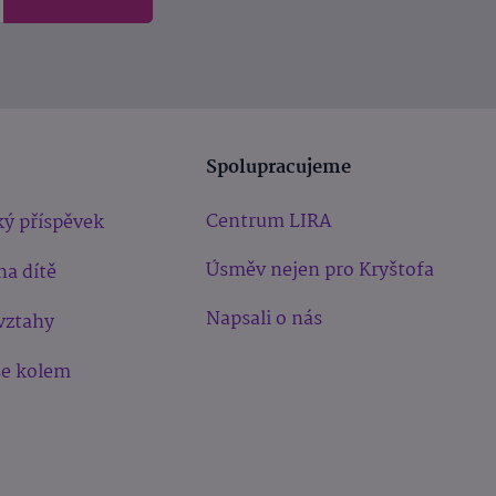
Spolupracujeme
Centrum LIRA
ý příspěvek
Úsměv nejen pro Kryštofa
na dítě
Napsali o nás
vztahy
še kolem