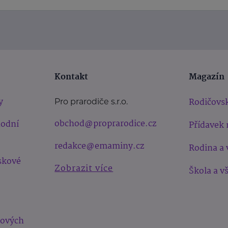
Kontakt
Magazín
y
Rodičovsk
Pro prarodiče s.r.o.
obchod@proprarodice.cz
hodní
Přídavek 
redakce@emaminy.cz
Rodina a 
skové
Zobrazit více
Škola a v
bových