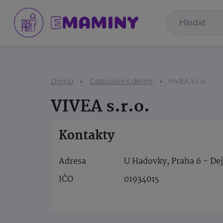
Domů
Cestování s dětmi
VIVEA s.r.o.
VIVEA s.r.o.
Kontakty
Adresa
U Hadovky, Praha 6 - Dej
IČO
01934015