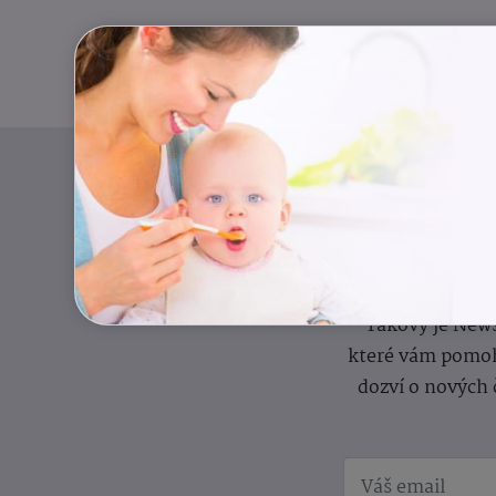
Pravidelný přísun
Takový je News
které vám pomoh
dozví o nových 