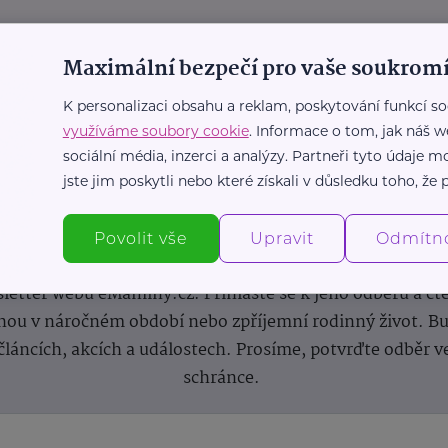
Maximální bezpečí pro vaše soukromí
K personalizaci obsahu a reklam, poskytování funkcí so
využíváme soubory cookie
. Informace o tom, jak náš w
sociální média, inzerci a analýzy. Partneři tyto údaje
jste jim poskytli nebo které získali v důsledku toho, že p
Newsletter
Povolit vše
Upravit
Odmítn
 novinek, inspirace na každý den, podpora pro rodiče i s
letter webu eMaminy.cz. Přihlaste se k jeho odběru a čt
ou v náročném období nebo zpříjemní rodinný život. Buď
článcích, akcích a událostech. Prosíme, potvrďte odběr v
schránce.