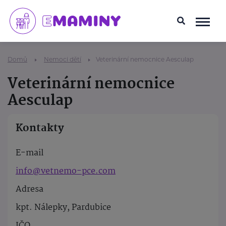
Domů
Nemoci dětí
Veterinární nemocnice Aesculap
Veterinární nemocnice
Aesculap
Kontakty
E-mail
info@vetnemo-pce.com
Adresa
kpt. Nálepky, Pardubice
IČO