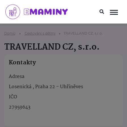
Domů
Cestování s dětmi
TRAVELLAND CZ, s.r.o.
TRAVELLAND CZ, s.r.o.
Kontakty
Adresa
Losenická , Praha 22 - Uhříněves
IČO
27959643