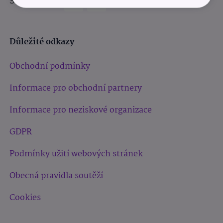
Sledujte nás:
Důležité odkazy
Obchodní podmínky
Informace pro obchodní partnery
Informace pro neziskové organizace
GDPR
Podmínky užití webových stránek
Obecná pravidla soutěží
Cookies