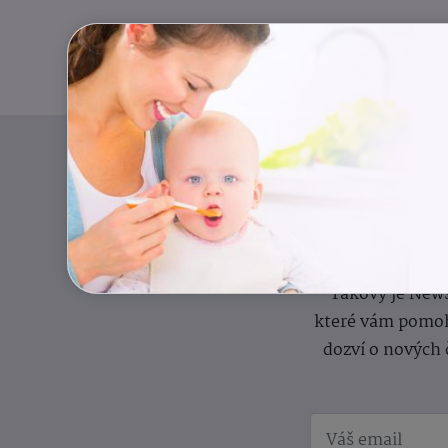
Pravidelný přísun
Takový je News
které vám pomoh
dozví o nových 