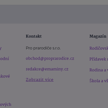
Kontakt
Magazín
y
Rodičovsk
Pro prarodiče s.r.o.
obchod@proprarodice.cz
hodní
Přídavek 
redakce@emaminy.cz
Rodina a 
skové
Zobrazit více
Škola a v
bových