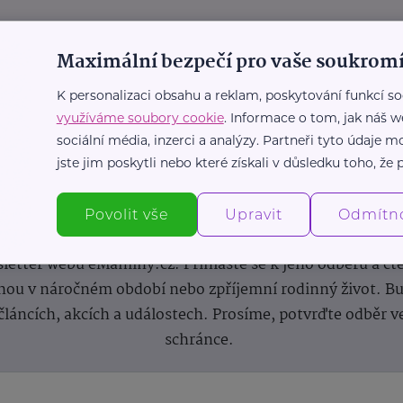
Maximální bezpečí pro vaše soukromí
K personalizaci obsahu a reklam, poskytování funkcí so
využíváme soubory cookie
. Informace o tom, jak náš w
sociální média, inzerci a analýzy. Partneři tyto údaje
jste jim poskytli nebo které získali v důsledku toho, že p
Newsletter
Povolit vše
Upravit
Odmítn
 novinek, inspirace na každý den, podpora pro rodiče i s
letter webu eMaminy.cz. Přihlaste se k jeho odběru a čt
ou v náročném období nebo zpříjemní rodinný život. Buď
článcích, akcích a událostech. Prosíme, potvrďte odběr v
schránce.