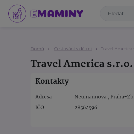
Domů
Cestování s dětmi
Travel America s
Travel America s.r.o.
Kontakty
Adresa
Neumannova , Praha-Zbr
IČO
28564596