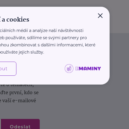
×
 a cookies
ciálních médií a analýze naší návštěvnosti
eb používáte, sdílíme se svými partnery pro
 mohou zkombinovat s dalšími informacemi, které
oužíváte jejich služby.
out
dílení zkušeností.
ěte o tématech,
te první, kdo se
e vaší e-mailové
Odeslat