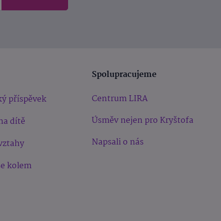
Spolupracujeme
Centrum LIRA
ý příspěvek
Úsměv nejen pro Kryštofa
na dítě
Napsali o nás
vztahy
še kolem