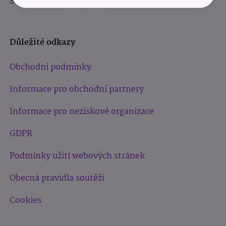
Sledujte nás:
Důležité odkazy
Obchodní podmínky
Informace pro obchodní partnery
Informace pro neziskové organizace
GDPR
Podmínky užití webových stránek
Obecná pravidla soutěží
Cookies