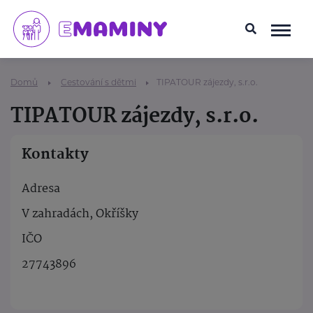
Domů
Cestování s dětmi
TIPATOUR zájezdy, s.r.o.
TIPATOUR zájezdy, s.r.o.
Kontakty
Adresa
V zahradách, Okříšky
IČO
27743896