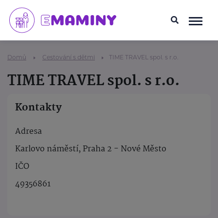
Domů
Cestování s dětmi
TIME TRAVEL spol. s r.o.
TIME TRAVEL spol. s r.o.
Kontakty
Adresa
Karlovo náměstí, Praha 2 - Nové Město
IČO
49356861