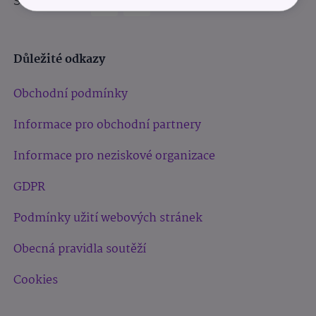
Sledujte nás:
Důležité odkazy
Obchodní podmínky
Informace pro obchodní partnery
Informace pro neziskové organizace
GDPR
Podmínky užití webových stránek
Obecná pravidla soutěží
Cookies