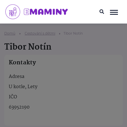
Domů
Cestování s dětmi
Tibor Notín
Tibor Notín
Kontakty
Adresa
U kotle, Lety
IČO
63952190