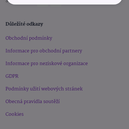
Sledujte nás:
Důležité odkazy
Obchodní podmínky
Informace pro obchodní partnery
Informace pro neziskové organizace
GDPR
Podmínky užití webových stránek
Obecná pravidla soutěží
Cookies