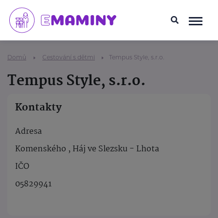
Domů
Cestování s dětmi
Tempus Style, s.r.o.
Tempus Style, s.r.o.
Kontakty
Adresa
Komenského , Háj ve Slezsku - Lhota
IČO
05829941