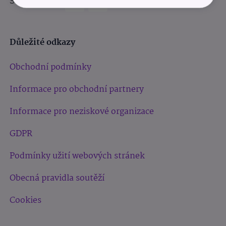
Sledujte nás:
Důležité odkazy
Obchodní podmínky
Informace pro obchodní partnery
Informace pro neziskové organizace
GDPR
Podmínky užití webových stránek
Obecná pravidla soutěží
Cookies