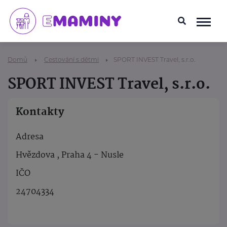
Domů
Cestování s dětmi
SPORT INVEST Travel, s.r.o.
SPORT INVEST Travel, s.r.o.
Kontakty
Adresa
Hvězdova , Praha 4 - Nusle
IČO
24704334