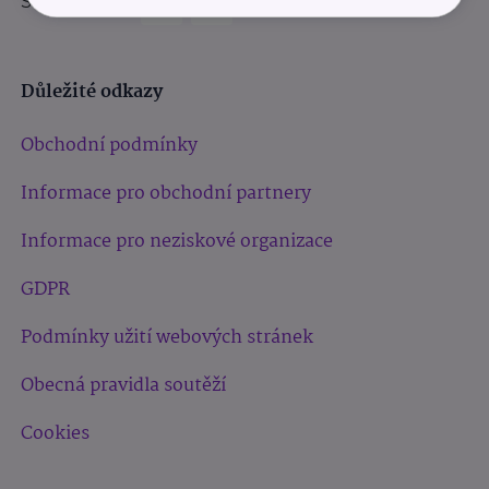
Sledujte nás:
Důležité odkazy
Obchodní podmínky
Informace pro obchodní partnery
Informace pro neziskové organizace
GDPR
Podmínky užití webových stránek
Obecná pravidla soutěží
Cookies