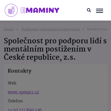
Domů
Rodičovství, partnerství a rodinný život
Společnost pro p
Společnost pro podporu lidí s
mentálním postižením v
České republice, z.s.
Kontakty
Web
www.spmpcr.cz
Telefon
+420 221 890 436