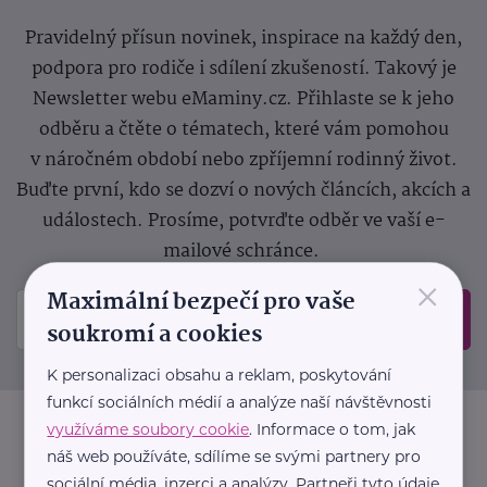
Pravidelný přísun novinek, inspirace na každý den,
podpora pro rodiče i sdílení zkušeností. Takový je
Newsletter webu eMaminy.cz. Přihlaste se k jeho
odběru a čtěte o tématech, které vám pomohou
v náročném období nebo zpříjemní rodinný život.
Buďte první, kdo se dozví o nových článcích, akcích a
událostech. Prosíme, potvrďte odběr ve vaší e-
mailové schránce.
×
Maximální bezpečí pro vaše
Odeslat
soukromí a cookies
K personalizaci obsahu a reklam, poskytování
funkcí sociálních médií a analýze naší návštěvnosti
využíváme soubory cookie
. Informace o tom, jak
náš web používáte, sdílíme se svými partnery pro
sociální média, inzerci a analýzy. Partneři tyto údaje