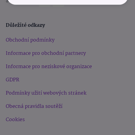
Sledujte nás:
Důležité odkazy
Obchodní podmínky
Informace pro obchodní partnery
Informace pro neziskové organizace
GDPR
Podmínky užití webových stránek
Obecná pravidla soutěží
Cookies