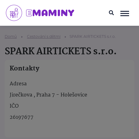
Domů
Cestování s dětmi
SPARK AIRTICKETS s.r.o.
SPARK AIRTICKETS s.r.o.
Kontakty
Adresa
Jirečkova , Praha 7 - Holešovice
IČO
26197677