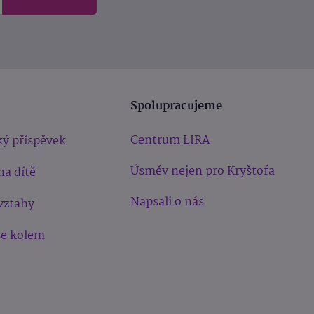
Spolupracujeme
Centrum LIRA
ý příspěvek
Úsměv nejen pro Kryštofa
na dítě
Napsali o nás
vztahy
še kolem