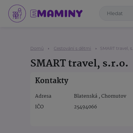
Domů
Cestování s dětmi
SMART travel, s.
SMART travel, s.r.o.
Kontakty
Adresa
Blatenská , Chomutov
IČO
25494066