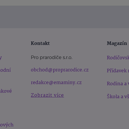
Kontakt
Magazín
y
Rodičovsk
Pro prarodiče s.r.o.
obchod@proprarodice.cz
hodní
Přídavek 
redakce@emaminy.cz
Rodina a 
skové
Zobrazit více
Škola a v
bových