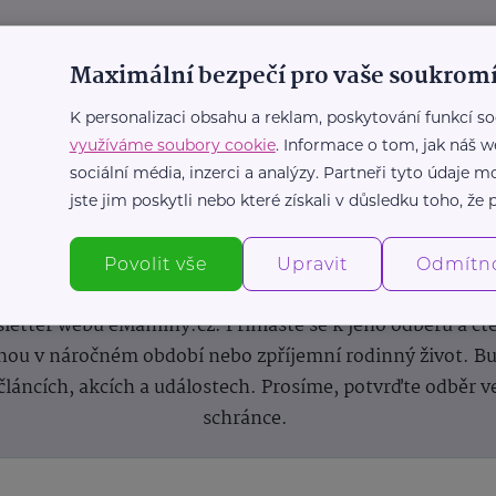
Maximální bezpečí pro vaše soukromí
K personalizaci obsahu a reklam, poskytování funkcí so
využíváme soubory cookie
. Informace o tom, jak náš w
sociální média, inzerci a analýzy. Partneři tyto údaje
jste jim poskytli nebo které získali v důsledku toho, že p
Newsletter
Povolit vše
Upravit
Odmítn
 novinek, inspirace na každý den, podpora pro rodiče i s
letter webu eMaminy.cz. Přihlaste se k jeho odběru a čt
ou v náročném období nebo zpříjemní rodinný život. Buď
článcích, akcích a událostech. Prosíme, potvrďte odběr v
schránce.