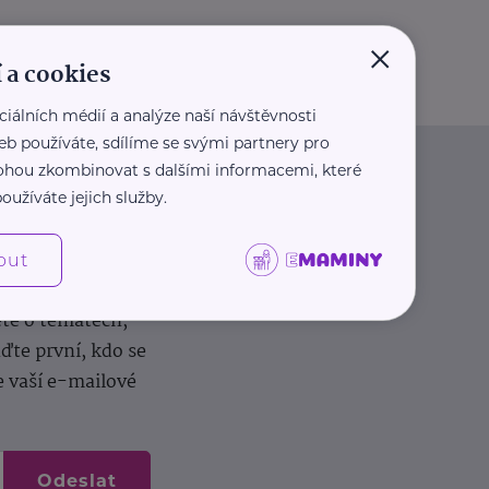
×
 a cookies
ciálních médií a analýze naší návštěvnosti
eb používáte, sdílíme se svými partnery pro
 mohou zkombinovat s dalšími informacemi, které
oužíváte jejich služby.
out
dílení zkušeností.
ěte o tématech,
te první, kdo se
e vaší e-mailové
Odeslat