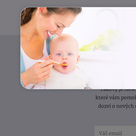
Pravidelný přísun
Takový je News
které vám pomoh
dozví o nových 