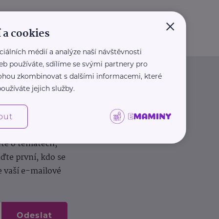
×
 a cookies
ciálních médií a analýze naší návštěvnosti
eb používáte, sdílíme se svými partnery pro
 mohou zkombinovat s dalšími informacemi, které
oužíváte jejich služby.
out
dílení zkušeností.
ěte o tématech,
te první, kdo se
e vaší e-mailové
Odeslat