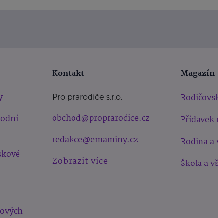
Kontakt
Magazín
y
Rodičovsk
Pro prarodiče s.r.o.
obchod@proprarodice.cz
hodní
Přídavek 
redakce@emaminy.cz
Rodina a 
skové
Zobrazit více
Škola a v
bových