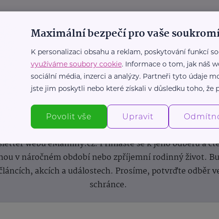
Maximální bezpečí pro vaše soukromí
K personalizaci obsahu a reklam, poskytování funkcí so
využíváme soubory cookie
. Informace o tom, jak náš w
sociální média, inzerci a analýzy. Partneři tyto údaje
jste jim poskytli nebo které získali v důsledku toho, že p
Newsletter
Povolit vše
Upravit
Odmítn
 novinek, inspirace na každý den, podpora pro rodiče i s
letter webu eMaminy.cz. Přihlaste se k jeho odběru a čt
ou v náročném období nebo zpříjemní rodinný život. Buď
článcích, akcích a událostech. Prosíme, potvrďte odběr v
schránce.