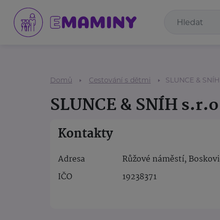
Domů
Cestování s dětmi
SLUNCE & SNÍH s
SLUNCE & SNÍH s.r.o
Kontakty
Adresa
Růžové náměstí, Boskovi
IČO
19238371