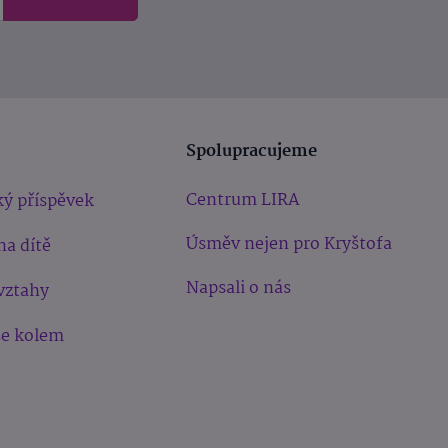
Spolupracujeme
Centrum LIRA
ý příspěvek
Úsměv nejen pro Kryštofa
na dítě
Napsali o nás
vztahy
še kolem