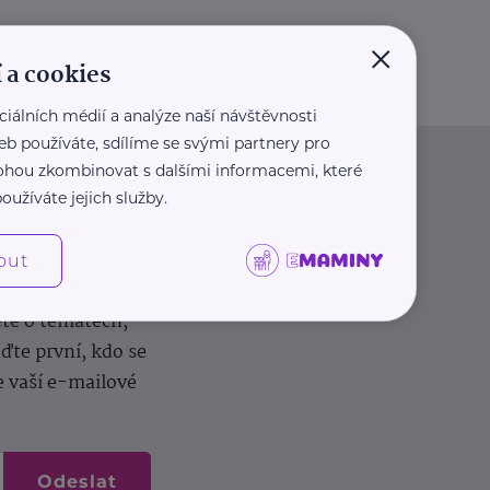
×
 a cookies
ciálních médií a analýze naší návštěvnosti
eb používáte, sdílíme se svými partnery pro
 mohou zkombinovat s dalšími informacemi, které
oužíváte jejich služby.
out
dílení zkušeností.
ěte o tématech,
te první, kdo se
e vaší e-mailové
Odeslat