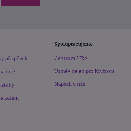
Spolupracujeme
Centrum LIRA
ý příspěvek
Úsměv nejen pro Kryštofa
na dítě
Napsali o nás
vztahy
še kolem