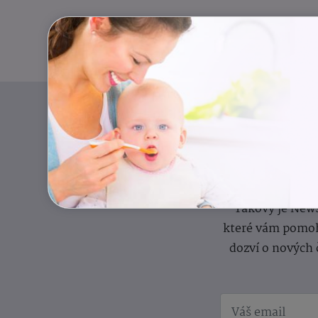
Pravidelný přísun
Takový je News
které vám pomoh
dozví o nových 