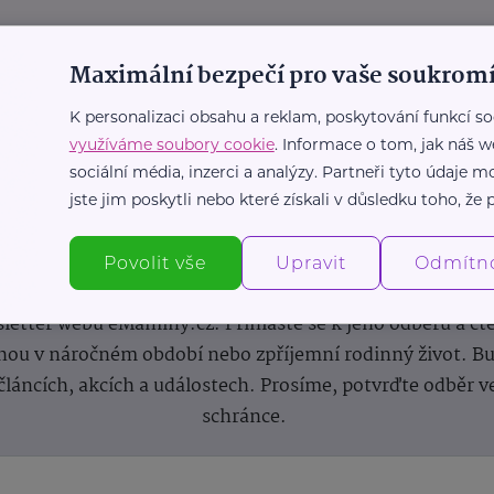
Maximální bezpečí pro vaše soukromí
K personalizaci obsahu a reklam, poskytování funkcí so
využíváme soubory cookie
. Informace o tom, jak náš w
sociální média, inzerci a analýzy. Partneři tyto údaje
jste jim poskytli nebo které získali v důsledku toho, že p
Newsletter
Povolit vše
Upravit
Odmítn
 novinek, inspirace na každý den, podpora pro rodiče i s
letter webu eMaminy.cz. Přihlaste se k jeho odběru a čt
ou v náročném období nebo zpříjemní rodinný život. Buď
článcích, akcích a událostech. Prosíme, potvrďte odběr v
schránce.