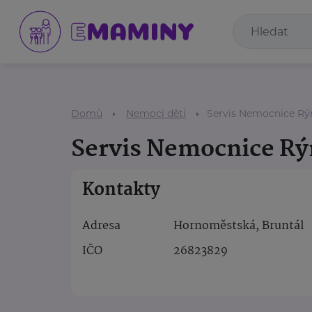
Domů
Nemoci dětí
Servis Nemocnice R
Servis Nemocnice R
Kontakty
Adresa
Hornoměstská, Bruntál
IČO
26823829