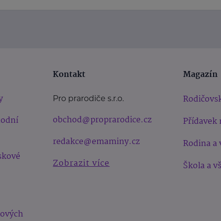
Kontakt
Magazín
y
Rodičovsk
Pro prarodiče s.r.o.
obchod@proprarodice.cz
hodní
Přídavek 
redakce@emaminy.cz
Rodina a 
skové
Zobrazit více
Škola a v
bových